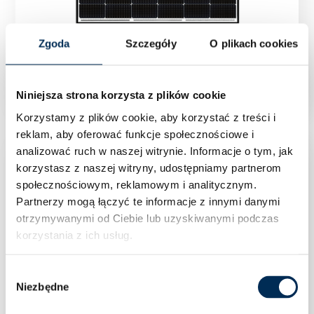
Zgoda
Szczegóły
O plikach cookies
Moduł fotowoltaiczny Canadian Solar HiKu6
CS6L-455MS 455 W Mono PERC Czarna Rama
Niniejsza strona korzysta z plików cookie
Korzystamy z plików cookie, aby korzystać z treści i
reklam, aby oferować funkcje społecznościowe i
analizować ruch w naszej witrynie.
Informacje o tym, jak
korzystasz z naszej witryny, udostępniamy partnerom
społecznościowym, reklamowym i analitycznym.
Partnerzy mogą łączyć te informacje z innymi danymi
otrzymywanymi od Ciebie lub uzyskiwanymi podczas
korzystania z ich usług.
Wybór
Niezbędne
zgody