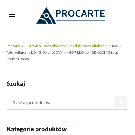
Procarte
»
Hurtownia Fotowoltaiczna
»
Moduły fotowoltaiczne
»
Moduł
fotowoltaiczny LONGi Solar 620 W Hi-MO 7 LR8-66HGD-620M Bifacial
Srebrna Rama
Szukaj
Kategorie produktów