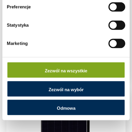
Preferencje
Statystyka
Marketing
Moduł fotowoltaiczny Canadian Solar HiKu6
CS6W-545MS 545 W Mono PERC
Zezwól na wszystkie
Zezwól na wybór
Odmowa