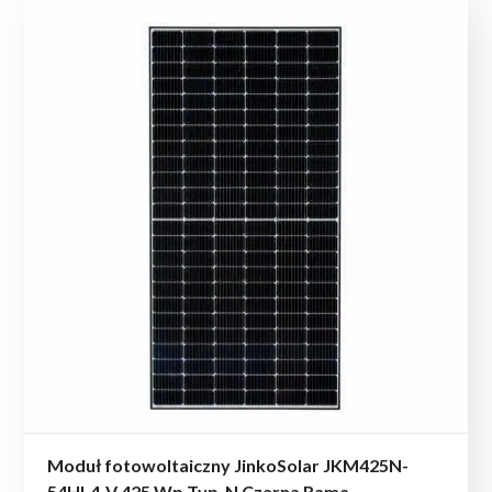
Moduł fotowoltaiczny JinkoSolar JKM425N-
54HL4-V 425 Wp Typ-N Czarna Rama