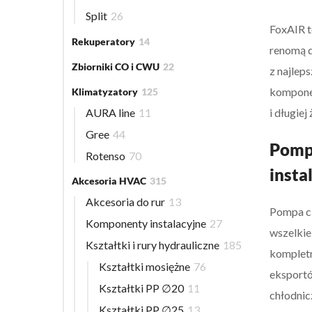
Split
26
FoxAIR t
Rekuperatory
14
renomą d
Zbiorniki CO i CWU
22
z najlep
komponen
Klimatyzatory
125
AURA line
11
i długie
Gree
44
Pompa
Rotenso
70
insta
Akcesoria HVAC
315
Akcesoria do rur
13
Pompa ci
Komponenty instalacyjne
27
wszelkie
Kształtki i rury hydrauliczne
185
kompletn
Kształtki mosiężne
76
eksportó
Kształtki PP ∅20
11
chłodnic
Kształtki PP ∅25
13