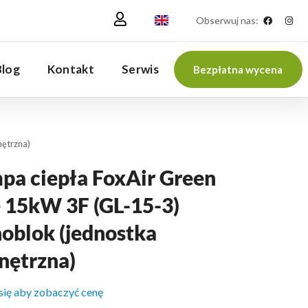
Obserwuj nas:
Blog
Kontakt
Serwis
Bezpłatna wycena
ętrzna)
pa ciepła FoxAir Green
e 15kW 3F (GL-15-3)
oblok (jednostka
nętrzna)
 się aby zobaczyć cenę