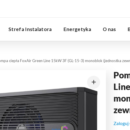
Serwis
Strefa Instalatora
Energetyka
O nas
mpa ciepła FoxAir Green Line 15kW 3F (GL-15-3) monoblok (jednostka zewn
Pom
Lin
mon
zew
Zaloguj