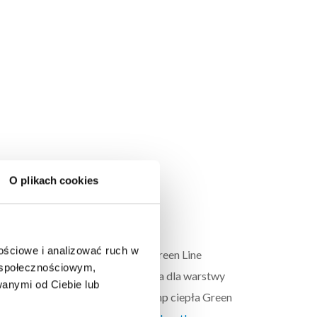
O plikach cookies
nościowe i analizować ruch w
 w rozwiązaniu monoblok. Seria Green Line
m społecznościowym,
0 – czyli propan, jest bezpieczna dla warstwy
anymi od Ciebie lub
feruje dwa rodzaje zasilania pomp ciepła Green