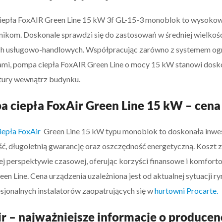
epła FoxAIR Green Line 15 kW 3f GL-15-3 monoblok to wysokow
ikom. Doskonale sprawdzi się do zastosowań w średniej wielkoś
h usługowo-handlowych. Współpracując zarówno z systemem ogr
ami, pompa ciepła FoxAIR Green Line o mocy 15 kW stanowi dosk
tury wewnątrz budynku.
 ciepła FoxAir Green Line 15 kW – cena
epła FoxAir
Green Line 15 kW typu monoblok to doskonała inwes
ć, długoletnią gwarancję oraz oszczędność energetyczną. Koszt z
ej perspektywie czasowej, oferując korzyści finansowe i komfo
Green Line. Cena urządzenia uzależniona jest od aktualnej sytuacji
esjonalnych instalatorów zaopatrujących się w
hurtowni Procarte.
r – najważniejsze informacje o producen