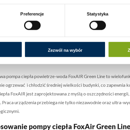
dnofazowe o mocy od 9 do 15 kW tj.:
Pompa ciepła FoxAIR Green L
zna)
, oraz trójfazowe o mocy od 15 do 22 kW tj.:
Pompa ciepła Fo
Preferencje
Statystyka
ka zewnętrzna)
oraz opisywana
Pompa ciepła FoxAIR Green Line 
e urządzenia wyposażone są w nowoczesne inwertery DC, sprężarki
ających pożądany dobór mocy.
ego warto kupić pompę ciepła powietrz
Zezwól na wybór
Z
onoblok
wa pompa ciepła powietrze-woda FoxAIR Green Line to wielofunkc
ie ogrzewać i chłodzić średniej wielkości budynki, co zapewni
epła FoxAIR jest zaprojektowana z myślą o oszczędności energii
ą. Praca urządzenia przebiega nie tylko niezawodnie oraz ultra-wy
gicznymi.
sowanie pompy ciepła FoxAir Green Lin