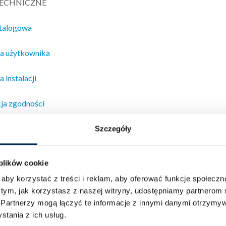
TECHNICZNE
atalogowa
ja użytkownika
a instalacji
ja zgodności
wydajności
Szczegóły
r Green Line – opis serii
 plików cookie
aby korzystać z treści i reklam, aby oferować funkcje społecz
iepła FoxAIR
serii Green Line to urządzenia typu powietrze-woda
 tym, jak korzystasz z naszej witryny, udostępniamy partnero
tuje wysoce ekologiczny czynnik chłodniczy R290. Substancja R29
.
Partnerzy mogą łączyć te informacje z innymi danymi otrzymyw
 i ma znikomy wpływ na zjawisko globalnego ocieplenia. FoxAIR o
tania z ich usług.