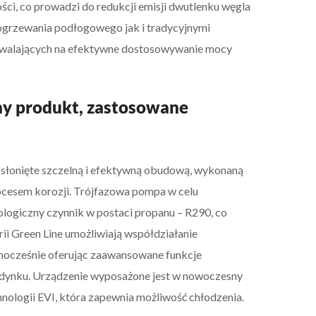
ści, co prowadzi do redukcji emisji dwutlenku węgla
ogrzewania podłogowego jak i tradycyjnymi
ozwalających na efektywne dostosowywanie mocy
hy produkt, zastosowane
słonięte szczelną i efektywną obudową, wykonaną
rocesem korozji. Trójfazowa pompa w celu
logiczny czynnik w postaci propanu – R290, co
rii Green Line umożliwiają współdziałanie
dnocześnie oferując zaawansowane funkcje
udynku. Urządzenie wyposażone jest w nowoczesny
nologii EVI, która zapewnia możliwość chłodzenia.