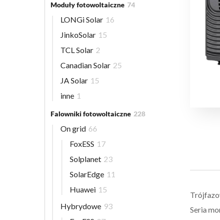
Moduły fotowoltaiczne
74
LONGi Solar
16
JinkoSolar
15
TCL Solar
2
Canadian Solar
25
JA Solar
15
inne
1
Falowniki fotowoltaiczne
228
On grid
66
FoxESS
17
Solplanet
23
SolarEdge
11
Huawei
15
Trójfazo
Hybrydowe
93
Seria mo