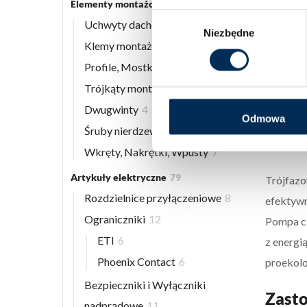
Line: je
Elementy montażowe
56
Wybór
zewnętr
Uchwyty dachowe
8
Niezbędne
zgody
(jednost
Klemy montażowe
12
Wszystki
Profile, Mostki
13
umożliwi
Trójkąty montażowe
3
Dwugwinty
4
Dlacz
Odmowa
Śruby nierdzewne
9
3f m
Wkręty, Nakrętki, Wpusty
7
Artykuły elektryczne
79
Trójfazo
Rozdzielnice przyłączeniowe
8
efektywn
Ograniczniki
12
Pompa ci
ETI
6
z energi
Phoenix Contact
6
proekolo
Bezpieczniki i Wyłączniki
Zasto
nadprądowe
11