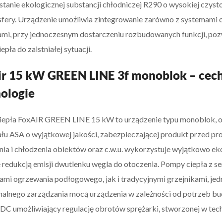
tanie ekologicznej substancji chłodniczej R290 o wysokiej czysto
fery. Urządzenie umożliwia zintegrowanie zarówno z systemami 
ami, przy jednoczesnym dostarczeniu rozbudowanych funkcji, p
pła do zaistniałej sytuacji.
r 15 kW GREEN LINE 3f monoblok – cec
ologie
epła FoxAIR GREEN LINE 15 kW to urządzenie typu monoblok, o
ału ASA o wyjątkowej jakości, zabezpieczającej produkt przed p
ia i chłodzenia obiektów oraz c.w.u. wykorzystuje wyjątkowo eko
 redukcją emisji dwutlenku węgla do otoczenia. Pompy ciepła z se
ami ogrzewania podłogowego, jak i tradycyjnymi grzejnikami, je
alnego zarządzania mocą urządzenia w zależności od potrzeb b
 DC umożliwiający regulację obrotów sprężarki, stworzonej w tech