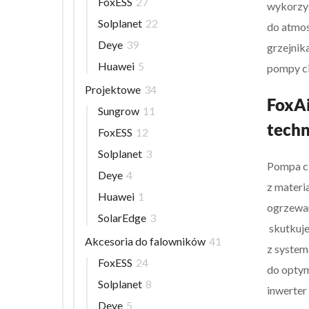
FoxESS
27
wykorzys
Solplanet
22
do atmos
Deye
39
grzejnik
Huawei
5
pompy cie
Projektowe
34
FoxAi
Sungrow
11
techn
FoxESS
12
Solplanet
3
Pompa ci
Deye
4
z materi
Huawei
1
ogrzewan
SolarEdge
3
skutkuje
Akcesoria do falowników
41
z system
FoxESS
24
do optym
Solplanet
8
inwerter
Deye
5