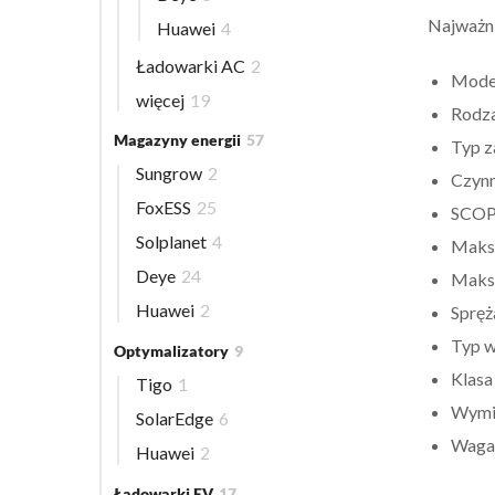
Najważni
Huawei
4
Ładowarki AC
2
Mode
więcej
19
Rodza
Magazyny energii
57
Typ z
Sungrow
2
Czynn
FoxESS
25
SCOP
Solplanet
4
Maksy
Deye
24
Maks
Huawei
2
Spręż
Typ w
Optymalizatory
9
Klasa
Tigo
1
Wymi
SolarEdge
6
Waga
Huawei
2
Ładowarki EV
17