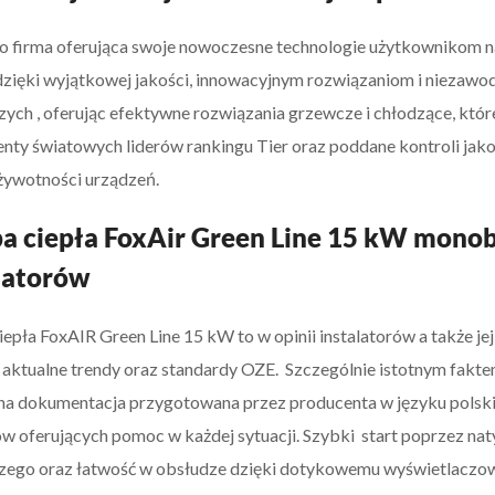
o firma oferująca swoje nowoczesne technologie użytkownikom na 
zięki wyjątkowej jakości, innowacyjnym rozwiązaniom i niezawod
szych , oferując efektywne rozwiązania grzewcze i chłodzące, któ
ty światowych liderów rankingu Tier oraz poddane kontroli jak
j żywotności urządzeń.
 ciepła FoxAir Green Line 15 kW monob
latorów
epła FoxAIR Green Line 15 kW to w opinii instalatorów a także j
 aktualne trendy oraz standardy OZE. Szczególnie istotnym fakte
a dokumentacja przygotowana przez producenta w języku polsk
w oferujących pomoc w każdej sytuacji. Szybki start poprzez n
zego oraz łatwość w obsłudze dzięki dotykowemu wyświetlaczowi, a