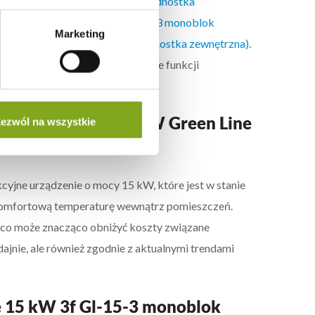
ine 9 kW 1f GL-9-1 monoblok (jednostka
xAIR Green Line 22 kW 3f GL-22-3 monoblok
Marketing
15 kW 3f GL-15-3 monoblok (jednostka zewnętrzna)
.
 w technologii EVI, a także wiele funkcji
e-woda FoxAIR 15 kW Green Line
ezwól na wszystkie
yjne urządzenie o mocy 15 kW, które jest w stanie
a komfortową temperaturę wewnątrz pomieszczeń.
, co może znacząco obniżyć koszty związane
dajnie, ale również zgodnie z aktualnymi trendami
e 15 kW 3f Gl-15-3 monoblok