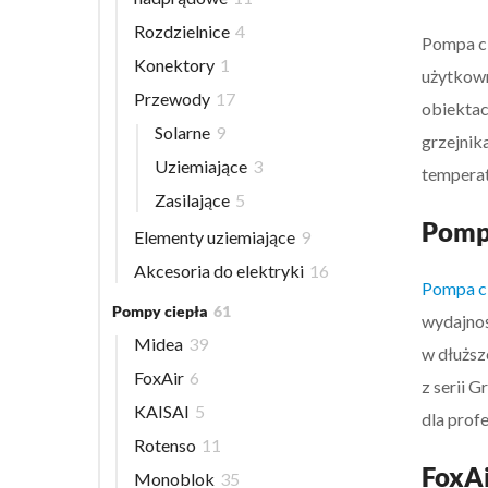
Rozdzielnice
4
Pompa ci
Konektory
1
użytkown
Przewody
17
obiektac
Solarne
9
grzejnik
Uziemiające
3
tempera
Zasilające
5
Pompa
Elementy uziemiające
9
Akcesoria do elektryki
16
Pompa ci
Pompy ciepła
61
wydajnoś
Midea
39
w dłuższ
FoxAir
6
z serii 
KAISAI
5
dla prof
Rotenso
11
FoxAi
Monoblok
35