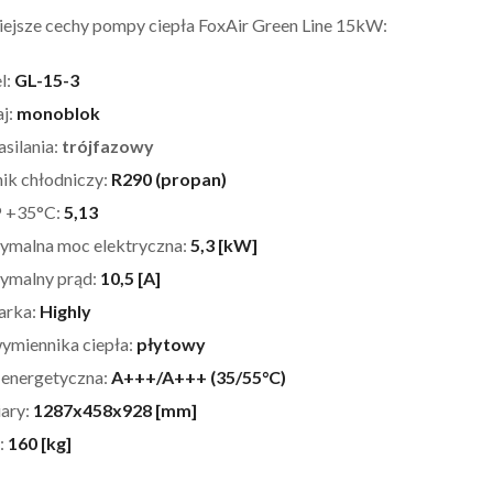
ejsze cechy pompy ciepła FoxAir Green Line 15kW:
l:
GL-15-3
j:
monoblok
asilania:
trójfazowy
ik chłodniczy:
R290 (propan)
 +35°C:
5,13
malna moc elektryczna:
5,3 [kW]
ymalny prąd:
10,5 [A]
arka:
Highly
ymiennika ciepła:
płytowy
 energetyczna:
A+++/A+++ (35/55°C)
ary:
1287x458x928 [mm]
:
160 [kg]