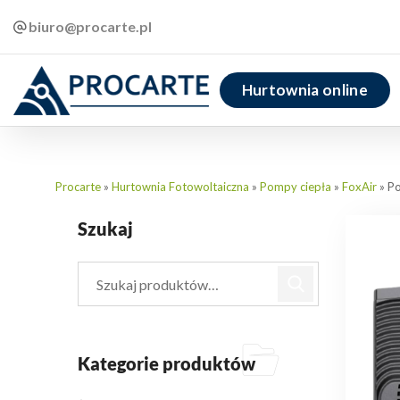
biuro@procarte.pl
Hurtownia online
Procarte
»
Hurtownia Fotowoltaiczna
»
Pompy ciepła
»
FoxAir
»
Po
Szukaj
Kategorie produktów