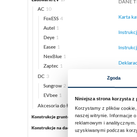
DANE 
AC
10
Karta k
FoxESS
4
Autel
1
Instrukc
Deye
1
Easee
1
Instrukcj
NexBlue
1
Deklarac
Zaptec
1
DC
3
Krzywa 
Zgoda
Sungrow
2
FoxAi
EVbee
1
Niniejsza strona korzysta z
Akcesoria do ładowarek EV
5
Korzystamy z plików cookie, 
Pompy c
naszej witrynie.
Informacje o
Konstrukcje gruntowe
5
wykorzys
reklamowym i analitycznym
Konstrukcje na dach płaski
3
ozonowej
uzyskiwanymi podczas korzys