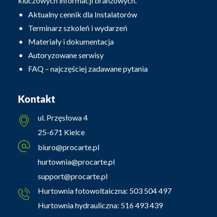
kluczowych informacji branżowych.
Aktualny cennik dla Instalatorów
Terminarz szkoleń i wydarzeń
Materiały i dokumentacja
Autoryzowane serwisy
FAQ – najczęściej zadawane pytania
Kontakt
ul. Przęsłowa 4
25-671 Kielce
biuro@procarte.pl
hurtownia@procarte.pl
support@procarte.pl
Hurtownia fotowoltaiczna:
503 504 497
Hurtownia hydrauliczna:
516 493 439