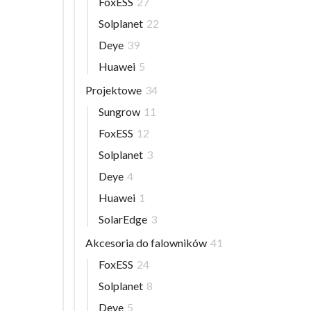
FoxESS
27
Solplanet
22
Deye
39
Huawei
5
Projektowe
34
Sungrow
11
FoxESS
12
Solplanet
3
Deye
4
Huawei
1
SolarEdge
3
Akcesoria do falowników
41
FoxESS
24
Solplanet
8
Deye
5