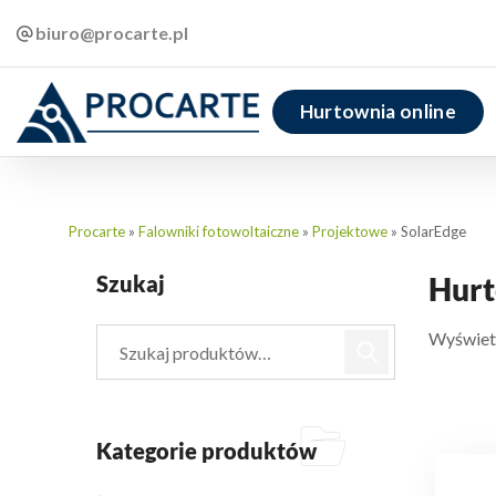
biuro@procarte.pl
Hurtownia online
Procarte
»
Falowniki fotowoltaiczne
»
Projektowe
»
SolarEdge
Szukaj
Hurt
Wyświetl
Kategorie produktów