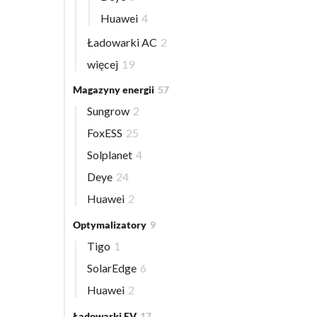
Huawei
4
Ładowarki AC
2
więcej
19
Magazyny energii
57
Sungrow
2
FoxESS
25
Solplanet
4
Deye
24
Huawei
2
Optymalizatory
9
Tigo
1
SolarEdge
6
Huawei
2
Ładowarki EV
17