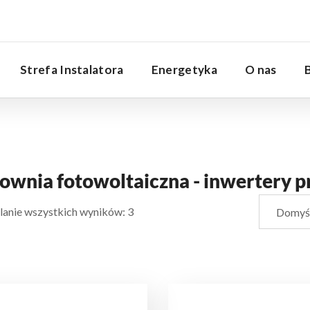
Serwis
Strefa Instalatora
Energetyka
O nas
ownia fotowoltaiczna - inwertery 
anie wszystkich wyników: 3