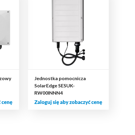
azowy
Jednostka pomocnicza
SolarEdge SESUK-
RW00INNN4
ć cenę
Zaloguj się aby zobaczyć cenę