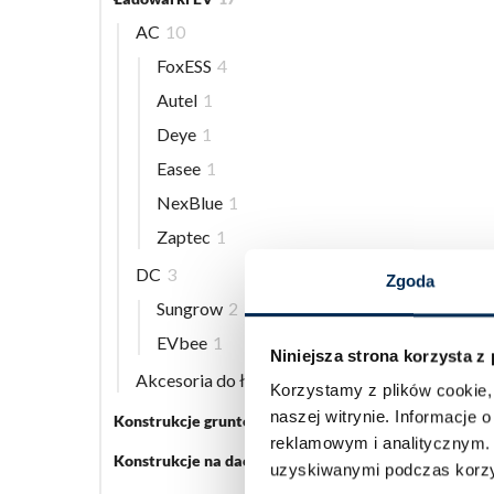
AC
10
FoxESS
4
Autel
1
Deye
1
Easee
1
NexBlue
1
Zaptec
1
DC
3
Zgoda
Sungrow
2
EVbee
1
Niniejsza strona korzysta z
Akcesoria do ładowarek EV
5
Korzystamy z plików cookie, 
naszej witrynie.
Informacje o
Konstrukcje gruntowe
5
reklamowym i analitycznym
Konstrukcje na dach płaski
3
uzyskiwanymi podczas korzys