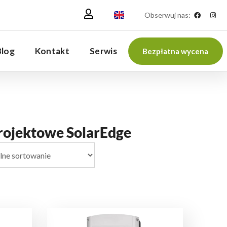
Obserwuj nas:
Blog
Kontakt
Serwis
Bezpłatna wycena
projektowe SolarEdge