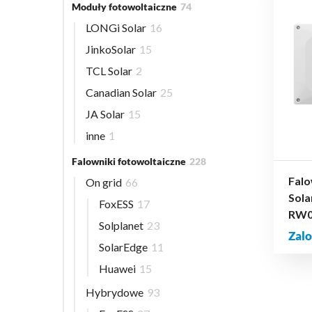
Moduły fotowoltaiczne
74
LONGi Solar
16
JinkoSolar
15
TCL Solar
2
Canadian Solar
25
JA Solar
15
inne
1
Falowniki fotowoltaiczne
228
Falo
On grid
66
Sola
FoxESS
17
RW0
Solplanet
23
Zalo
SolarEdge
11
Huawei
15
Hybrydowe
93