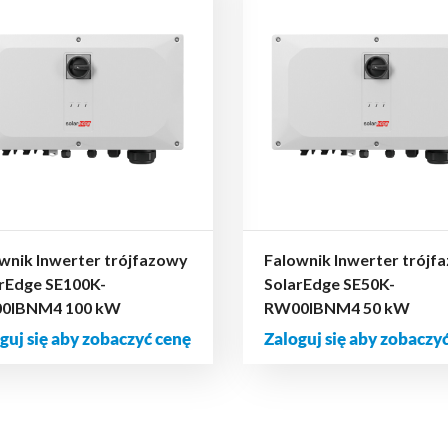
wnik Inwerter trójfazowy
Falownik Inwerter trójf
rEdge SE100K-
SolarEdge SE50K-
0IBNM4 100 kW
RW00IBNM4 50 kW
guj się aby zobaczyć cenę
Zaloguj się aby zobaczy