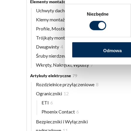
Elementy montażowe
56
Wybór
Uchwyty dachowe
8
Niezbędne
zgody
Klemy montażowe
12
Profile, Mostki
13
Trójkąty montażowe
3
Dwugwinty
4
Odmowa
Śruby nierdzewne
9
Wkręty, Nakrętki, Wpusty
7
Artykuły elektryczne
79
Rozdzielnice przyłączeniowe
8
Ograniczniki
12
ETI
6
Phoenix Contact
6
Bezpieczniki i Wyłączniki
nadprądowe
11