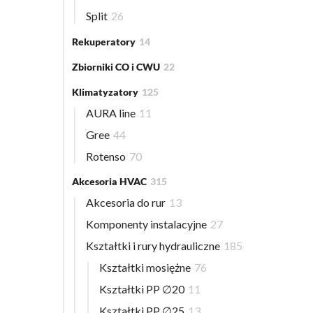
Split
26
Rekuperatory
14
Zbiorniki CO i CWU
22
Klimatyzatory
125
AURA line
11
Gree
44
Rotenso
70
Akcesoria HVAC
315
Akcesoria do rur
13
Komponenty instalacyjne
27
Kształtki i rury hydrauliczne
185
Kształtki mosiężne
76
Kształtki PP ∅20
11
Kształtki PP ∅25
13