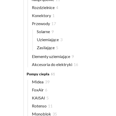
Rozdzielnice
4
Konektory
1
Przewody
17
Solarne
9
Uziemiające
3
Zasilające
5
Elementy uziemiające
9
Akcesoria do elektryki
16
Pompy ciepła
61
Midea
39
FoxAir
6
KAISAI
5
Rotenso
11
Monoblok
35