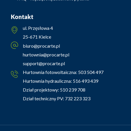
Kontakt
ul. Przęsłowa 4
25-671 Kielce
biuro@procarte.pl
hurtownia@procarte.pl
support@procarte.pl
Hurtownia fotowoltaiczna:
503 504 497
Hurtownia hydrauliczna:
516 493 439
Dział projektowy:
510 239 708
Dział techniczny PV:
732 223 323