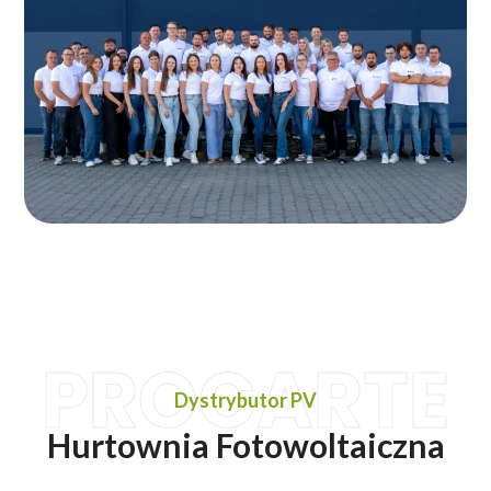
PROCARTE
Dystrybutor PV
Hurtownia Fotowoltaiczna