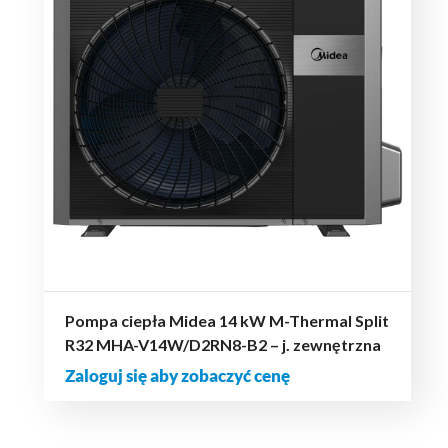
Pompa ciepła Midea 14 kW M-Thermal Split
R32 MHA-V14W/D2RN8-B2 – j. zewnętrzna
Zaloguj się aby zobaczyć cenę