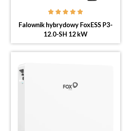





Falownik hybrydowy FoxESS P3-
12.0-SH 12 kW