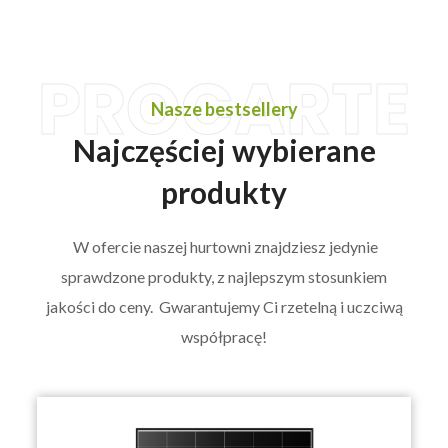
PROCARTE
Nasze bestsellery
Najczęściej wybierane
produkty
W ofercie naszej hurtowni znajdziesz jedynie
sprawdzone produkty, z najlepszym stosunkiem
jakości do ceny. Gwarantujemy Ci rzetelną i uczciwą
współpracę!