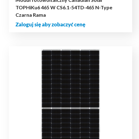
TOPHiKu6 465 W CS6.1-54TD-465 N-Type
Czarna Rama
Zaloguj się aby zobaczyć cenę