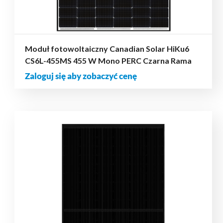
Moduł fotowoltaiczny Canadian Solar HiKu6
CS6L-455MS 455 W Mono PERC Czarna Rama
Zaloguj się aby zobaczyć cenę