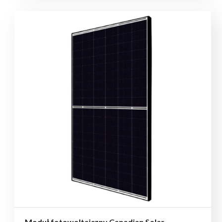
Moduł fotowoltaiczny Canadian Solar