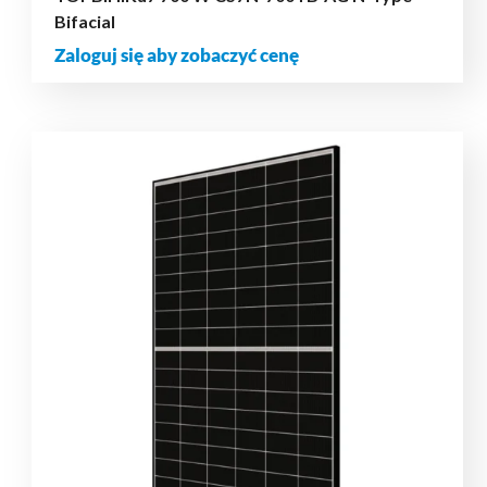
Bifacial
Zaloguj się aby zobaczyć cenę