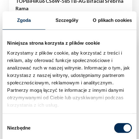
TOPBiHiKu6 CS6W-585TB-AG Bifacial Srebrna
Rama
Zaloguj się aby zobaczyć cenę
Zgoda
Szczegóły
O plikach cookies
Niniejsza strona korzysta z plików cookie
Korzystamy z plików cookie, aby korzystać z treści i
reklam, aby oferować funkcje społecznościowe i
analizować ruch w naszej witrynie.
Informacje o tym, jak
korzystasz z naszej witryny, udostępniamy partnerom
społecznościowym, reklamowym i analitycznym.
Partnerzy mogą łączyć te informacje z innymi danymi
otrzymywanymi od Ciebie lub uzyskiwanymi podczas
korzystania z ich usług.
Wybór
Niezbędne
zgody