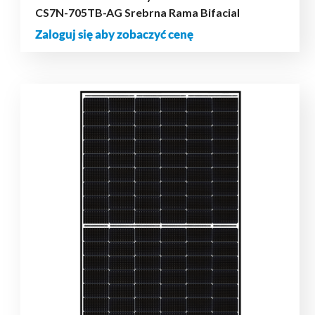
CS7N-705TB-AG Srebrna Rama Bifacial
Zaloguj się aby zobaczyć cenę