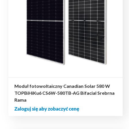
Moduł fotowoltaiczny Canadian Solar 580 W
TOPBiHiKu6 CS6W-580TB-AG Bifacial Srebrna
Rama
Zaloguj się aby zobaczyć cenę