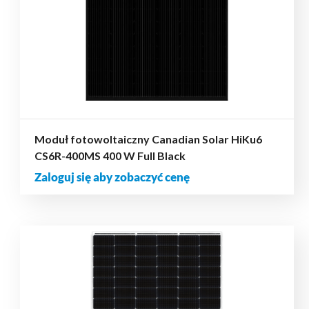
Moduł fotowoltaiczny Canadian Solar HiKu6
CS6R-400MS 400 W Full Black
Zaloguj się aby zobaczyć cenę