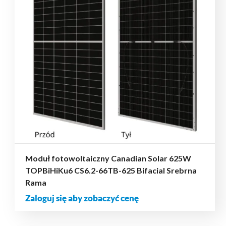
Moduł fotowoltaiczny Canadian Solar 625W
TOPBiHiKu6 CS6.2-66TB-625 Bifacial Srebrna
Rama
Zaloguj się aby zobaczyć cenę