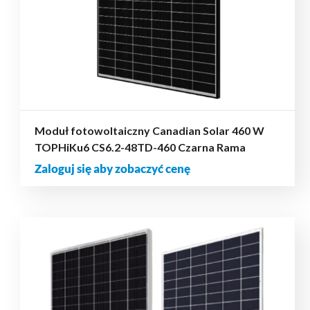
Moduł fotowoltaiczny Canadian Solar 460 W
TOPHiKu6 CS6.2-48TD-460 Czarna Rama
Zaloguj się aby zobaczyć cenę