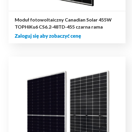
Moduł fotowoltaiczny Canadian Solar 455W
TOPHiKu6 CS6.2-48TD-455 czarna rama
Zaloguj się aby zobaczyć cenę