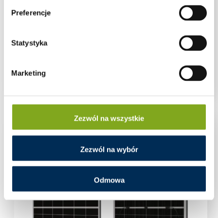
Preferencje
Statystyka
Moduł fotowoltaiczny Canadian Solar 585 W
TOPHiKu6 CS6W-585T N-Type Srebrna Rama
Marketing
Zaloguj się aby zobaczyć cenę
Zezwól na wszystkie
Zezwól na wybór
Odmowa