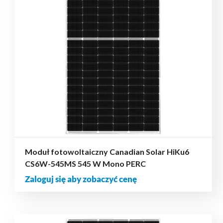
Moduł fotowoltaiczny Canadian Solar HiKu6
CS6W-545MS 545 W Mono PERC
Zaloguj się aby zobaczyć cenę