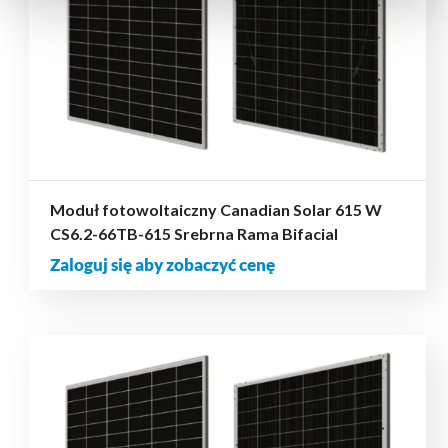
Moduł fotowoltaiczny Canadian Solar 615 W
CS6.2-66TB-615 Srebrna Rama Bifacial
Zaloguj się aby zobaczyć cenę