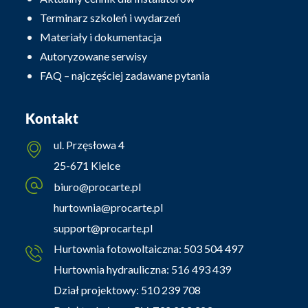
Terminarz szkoleń i wydarzeń
Materiały i dokumentacja
Autoryzowane serwisy
FAQ – najczęściej zadawane pytania
Kontakt
ul. Przęsłowa 4
25-671 Kielce
biuro@procarte.pl
hurtownia@procarte.pl
support@procarte.pl
Hurtownia fotowoltaiczna:
503 504 497
Hurtownia hydrauliczna:
516 493 439
Dział projektowy:
510 239 708