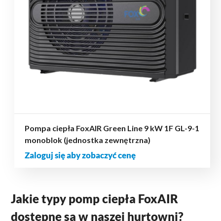
Pompa ciepła FoxAIR Green Line 9 kW 1F GL-9-1
monoblok (jednostka zewnętrzna)
Zaloguj się aby zobaczyć cenę
Jakie typy pomp ciepła FoxAIR
dostępne są w naszej hurtowni?