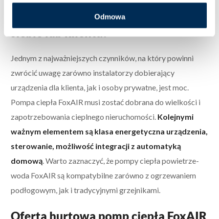
wybierania pompy ciepła FoxAIR dla
Odmowa
siebie lub klienta?
Jednym z najważniejszych czynników, na który powinni
zwrócić uwagę zarówno instalatorzy dobierający
urządzenia dla klienta, jak i osoby prywatne, jest moc.
Pompa ciepła FoxAIR musi zostać dobrana do wielkości i
zapotrzebowania cieplnego nieruchomości.
Kolejnymi
ważnym elementem są klasa energetyczna urządzenia,
sterowanie, możliwość integracji z automatyką
domową
. Warto zaznaczyć, że pompy ciepła powietrze-
woda FoxAIR są kompatybilne zarówno z ogrzewaniem
podłogowym, jak i tradycyjnymi grzejnikami.
Oferta hurtowa pomp ciepła FoxAIR