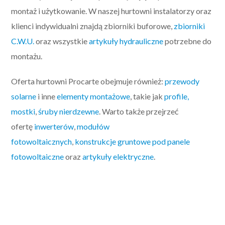
montaż i użytkowanie. W naszej hurtowni instalatorzy oraz
klienci indywidualni znajdą zbiorniki buforowe,
zbiorniki
C.W.U.
oraz wszystkie
artykuły hydrauliczne
potrzebne do
montażu.
Oferta hurtowni Procarte obejmuje również:
przewody
solarne
i inne
elementy montażowe
, takie jak
profile,
mostki
,
śruby nierdzewne
. Warto także przejrzeć
ofertę
inwerterów
,
modułów
fotowoltaicznych
,
konstrukcje gruntowe pod panele
fotowoltaiczne
oraz
artykuły elektryczne
.