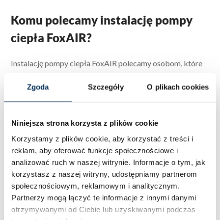
Komu polecamy instalację pompy
ciepła FoxAIR?
Instalację pompy ciepła FoxAIR polecamy osobom, które
szukają efektywnych i ekologicznych rozwiązań do
Zgoda
Szczegóły
O plikach cookies
ogrzewania swojego domu czy firmy. Jest to szczególnie
korzystne dla właścicieli nowo wybudowanych budynków,
które są dobrze izolowane i mają niskie zapotrzebowanie
Niniejsza strona korzysta z plików cookie
na ciepło, ale także dla tych, którzy planują gruntowną
Korzystamy z plików cookie, aby korzystać z treści i
reklam, aby oferować funkcje społecznościowe i
modernizację swojego istniejącego systemu grzewczego.
analizować ruch w naszej witrynie.
Informacje o tym, jak
korzystasz z naszej witryny, udostępniamy partnerom
Czym wyróżniają się pompy ciepła
społecznościowym, reklamowym i analitycznym.
FoxAIR z naszego sklepu?
Partnerzy mogą łączyć te informacje z innymi danymi
otrzymywanymi od Ciebie lub uzyskiwanymi podczas