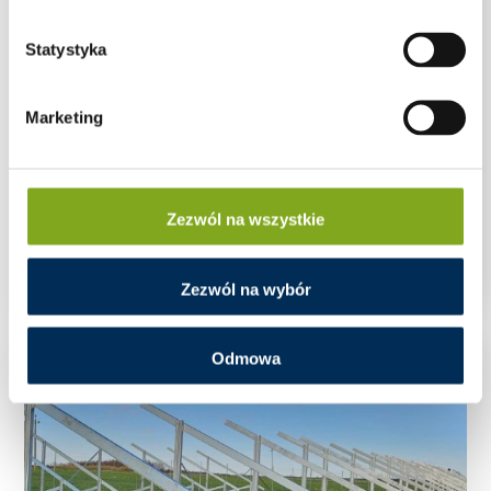
Statystyka
Marketing
Zastrzał tylny – konstrukcja gruntowa
Zezwól na wszystkie
dwupodporowa Stalex
Zezwól na wybór
Odmowa