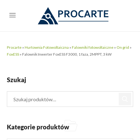
Procarte
»
Hurtownia Fotowoltaiczna
»
Falowniki fotowoltaiczne
»
On grid
»
FoxESS
»
Falownik Inwerter FoxESS F3000, 1 faza, 2MPPT, 3 kW
Szukaj
Kategorie produktów