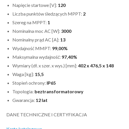
Napięcie startowe [V]:
120
Liczba punktów śledzących MPPT:
2
Szereg na MPPT:
1
Nominalna moc AC [W]:
3000
Nominalny prąd AC [A]:
13
Wydajność MMPT:
99,00%
Maksymalna wydajność:
97,40%
Wymiary (dł. x szer. x wys.) [mm]:
402 x 476,5 x 148
Waga [kg]:
15,5
Stopień ochrony:
IP65
Topologia:
beztransformatorowy
Gwarancja:
12 lat
DANE TECHNICZNE I CERTYFIKACJA
Karta katalogowa