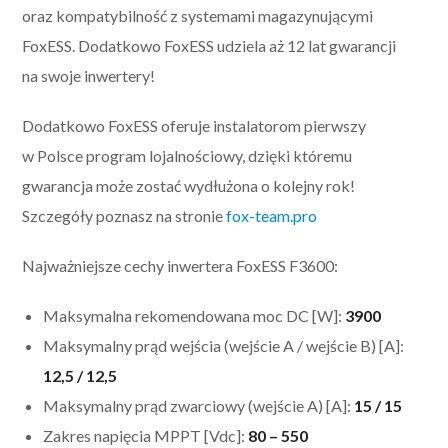
oraz kompatybilność z systemami magazynującymi
FoxESS. Dodatkowo FoxESS udziela aż 12 lat gwarancji
na swoje inwertery!
Dodatkowo FoxESS oferuje instalatorom pierwszy
w Polsce program lojalnościowy, dzięki któremu
gwarancja może zostać wydłużona o kolejny rok!
Szczegóły poznasz na stronie
fox-team.pro
Najważniejsze cechy inwertera FoxESS F3600:
Maksymalna rekomendowana moc DC [W]:
3900
Maksymalny prąd wejścia (wejście A / wejście B) [A]:
12,5 / 12,5
Maksymalny prąd zwarciowy (wejście A) [A]:
15 / 15
Zakres napięcia MPPT [Vdc]:
80 – 550