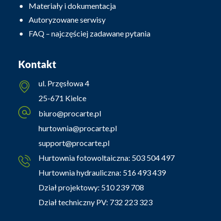
Materiały i dokumentacja
Autoryzowane serwisy
FAQ – najczęściej zadawane pytania
Kontakt
ul. Przęsłowa 4
25-671 Kielce
biuro@procarte.pl
hurtownia@procarte.pl
support@procarte.pl
Hurtownia fotowoltaiczna:
503 504 497
Hurtownia hydrauliczna:
516 493 439
Dział projektowy:
510 239 708
Dział techniczny PV:
732 223 323