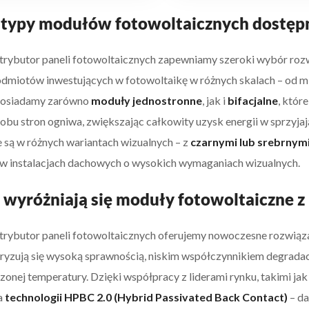
 typy modułów fotowoltaicznych dostępn
trybutor paneli fotowoltaicznych zapewniamy szeroki wybór roz
odmiotów inwestujących w fotowoltaikę w różnych skalach – od mi
 posiadamy zarówno
moduły jednostronne
, jak i
bifacjalne
, któr
z obu stron ogniwa, zwiększając całkowity uzysk energii w sprzyj
 są w różnych wariantach wizualnych – z
czarnymi lub srebrnym
 w instalacjach dachowych o wysokich wymaganiach wizualnych.
wyróżniają się moduły fotowoltaiczne z
trybutor paneli fotowoltaicznych oferujemy nowoczesne rozwiąz
ryzują się wysoką sprawnością, niskim współczynnikiem degrada
onej temperatury. Dzięki współpracy z liderami rynku, takimi ja
a
technologii HPBC 2.0 (Hybrid Passivated Back Contact)
– da