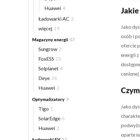
Huawei
4
Jakie
Ładowarki AC
2
Jako dys
więcej
19
osób i p
Magazyny energii
57
ofercie
Sungrow
2
energii 
FoxESS
25
dostępne
Solplanet
4
cenionej
Deye
24
Huawei
2
Czym 
Optymalizatory
9
Jako dys
Tigo
1
charakte
SolarEdge
6
podwyższ
Huawei
2
oparte n
Ładowarki EV
17