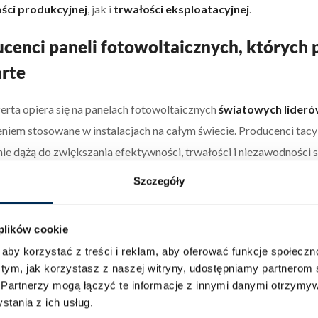
ści produkcyjnej
, jak i
trwałości eksploatacyjnej
.
cenci paneli fotowoltaicznych, których 
rte
erta opiera się na panelach fotowoltaicznych
światowych lider
iem stosowane w instalacjach na całym świecie. Producenci tacy
nie dążą do zwiększania efektywności, trwałości i niezawodności
je
i najnowsze osiągnięcia technologiczne.
Hurtownia Procarte, 
Szczegóły
o certyfikowanych produktów najwyższej jakości z pełnym wspa
 montować panele fotowoltaiczne?
 plików cookie
aby korzystać z treści i reklam, aby oferować funkcje społecz
 tym, jak korzystasz z naszej witryny, udostępniamy partnero
Canadian Solar, LONGi Solar
oraz
JA Solar
, dostępne w naszej 
.
Partnerzy mogą łączyć te informacje z innymi danymi otrzymyw
nych lokalizacjach – zarówno
na dachach budynków
, jak
dedyk
tania z ich usług.
ku
paneli bifacjalnych
generujących energię z obu stron ogniwa