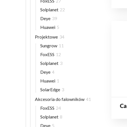
FoxESS
27
Solplanet
22
Deye
39
Huawei
5
Projektowe
34
Sungrow
11
FoxESS
12
Solplanet
3
Deye
4
Huawei
1
SolarEdge
3
Akcesoria do falowników
41
Ca
FoxESS
24
Solplanet
8
Deye
5