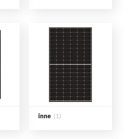
inne
(1)