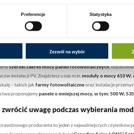
ące na pełne wykorzystanie odbicia światła i zwiększenie całkowi
Preferencje
Statystyka
h
, jak i
spadzistych
– najczęściej stosuje się
moduły monofacjaln
m montażowym na tego typu powierzchniach.
ybucja paneli fotowoltaicznych – jakie 
ie?
Zezwól na wybór
Z
iamy
szeroki zakres mocy paneli fotowoltaicznych
, dopasowan
ów instalacji PV. Znajdziesz u nas m.in.
moduły o mocy 610 W, 
skalę – takich jak
farmy fotowoltaiczne
oraz instalacje przemy
ctwa proponujemy
panele o mniejszej mocy, w tym: 500 W, 53
 zwrócić uwagę podczas wybierania mod
rawdzonego producenta to jeden z najważniejszych czynników pr
my wyłącznie sprawdzone moduły od
Canadian Solar, LONGi Sola