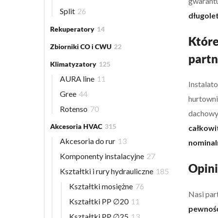
gwarantu
Split
26
długole
Rekuperatory
14
Które
Zbiorniki CO i CWU
22
part
Klimatyzatory
125
AURA line
11
Instalat
Gree
44
hurtowni
Rotenso
70
dachowyc
Akcesoria HVAC
315
całkowi
Akcesoria do rur
13
nominal
Komponenty instalacyjne
27
Opini
Kształtki i rury hydrauliczne
185
Kształtki mosiężne
76
Nasi par
Kształtki PP ∅20
11
pewność
Kształtki PP ∅25
13