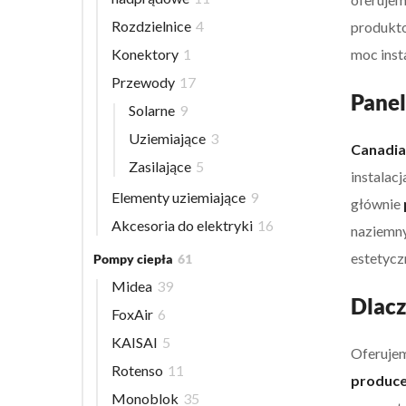
Rozdzielnice
4
produkto
Konektory
1
moc insta
Przewody
17
Panel
Solarne
9
Uziemiające
3
Canadian
Zasilające
5
instalac
Elementy uziemiające
9
głównie
Akcesoria do elektryki
16
naziemny
estetyc
Pompy ciepła
61
Midea
39
Dlacz
FoxAir
6
KAISAI
5
Oferuje
Rotenso
11
produc
Monoblok
35