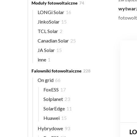
Moduły fotowoltaiczne
74
wytwar
LONGi Solar
16
fotowolt
JinkoSolar
15
TCL Solar
2
Canadian Solar
25
JA Solar
15
inne
1
Falowniki fotowoltaiczne
228
On grid
66
FoxESS
17
Solplanet
23
SolarEdge
11
Huawei
15
Hybrydowe
93
LO