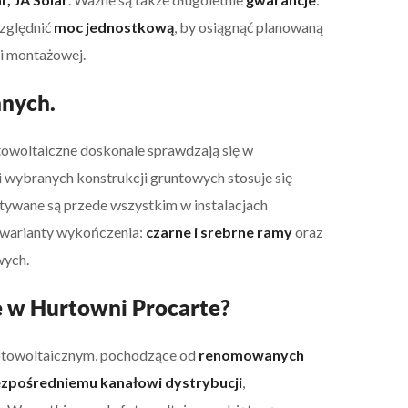
zględnić
moc jednostkową
, by osiągnąć planowaną
i montażowej.
nnych.
towoltaiczne doskonale sprawdzają się w
i wybranych konstrukcji gruntowych stosuje się
ywane są przede wszystkim w instalacjach
 warianty wykończenia:
czarne i srebrne ramy
oraz
wych.
e w Hurtowni Procarte?
otowoltaicznym, pochodzące od
renomowanych
zpośredniemu kanałowi dystrybucji
,