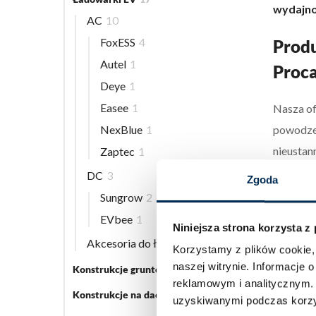
wydajno
AC
10
FoxESS
4
Produ
Autel
1
Proca
Deye
1
Easee
1
Nasza of
NexBlue
1
powodzen
nieustan
Zaptec
1
gwaranc
DC
3
Zgoda
dostęp d
Sungrow
2
EVbee
1
Gdzie
Niniejsza strona korzysta z
Akcesoria do ładowarek EV
5
Korzystamy z plików cookie, 
naszej witrynie.
Informacje o
Moduły
Konstrukcje gruntowe
5
reklamowym i analitycznym
różnorod
Konstrukcje na dach płaski
3
uzyskiwanymi podczas korzys
przypad