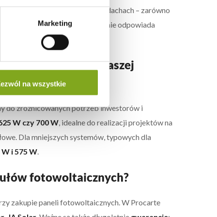
tych uzysków energii. Z kolei na dachach – zarówno
Marketing
e
, których charakterystyka idealnie odpowiada
moce dostępne są w naszej
ezwól na wszystkie
y do zróżnicowanych potrzeb inwestorów i
625 W czy 700 W
, idealne do realizacji projektów na
słowe. Dla mniejszych systemów, typowych dla
5 W i 575 W
.
ułów fotowoltaicznych?
zy zakupie paneli fotowoltaicznych. W Procarte
r, JA Solar
. Ważne są także długoletnie
gwarancje
: