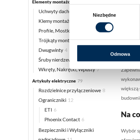
Elementy montażowe
56
pozwalaj
Wybór
Uchwyty dachowe
8
Niezbędne
zgody
płaskic
Klemy montażowe
12
warunko
Profile, Mostki
13
Trójkąty montażowe
3
Dystr
Dwugwinty
4
oferc
Odmowa
Śruby nierdzewne
9
Wkręty, Nakrętki, Wpusty
7
Zapewn
wykonawc
Artykuły elektryczne
79
większą 
Rozdzielnice przyłączeniowe
8
budowni
Ograniczniki
12
ETI
6
Na co
Phoenix Contact
6
Bezpieczniki i Wyłączniki
Wybór sp
nadprądowe
11
oferuje