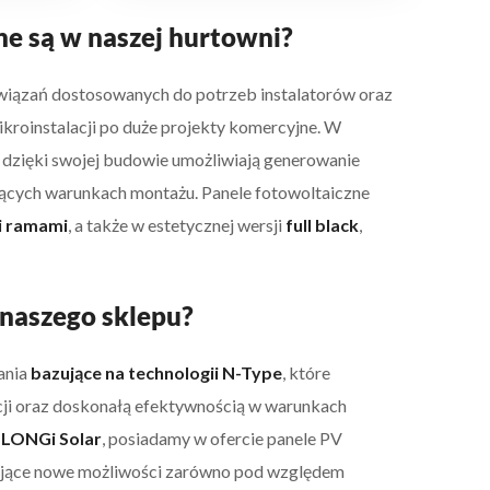
e są w naszej hurtowni?
wiązań dostosowanych do potrzeb instalatorów oraz
kroinstalacji po duże projekty komercyjne. W
e dzięki swojej budowie umożliwiają generowanie
ających warunkach montażu. Panele fotowoltaiczne
i ramami
, a także w estetycznej wersji
full black
,
 naszego sklepu?
ania
bazujące na technologii N-Type
, które
cji oraz doskonałą efektywnością w warunkach
k
LONGi Solar
, posiadamy w ofercie panele PV
jące nowe możliwości zarówno pod względem