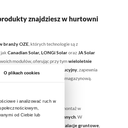
produkty znajdziesz w hurtowni
ów branży OZE
, których technologie są z
 jak
Canadian Solar, LONGi Solar
oraz
JA Solar
 swoich modułów, oferując przy tym
wieloletnie
jako oficjalny partner dystrybucyjny
, zapewnia
O plikach cookies
rciem technicznym i dostępnością magazynową.
nościowe i analizować ruch w
m społecznościowym,
hurtowni, umożliwiają elastyczny montaż w
anymi od Ciebie lub
owanych konstrukcjach naziemnych
. W
, optymalnym rozwiązaniem są
instalacje gruntowe
,