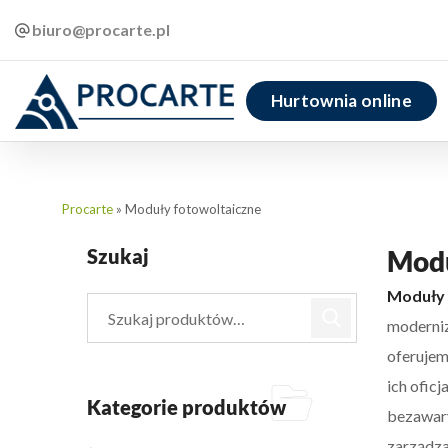
biuro@procarte.pl
Hurtownia online
Procarte
»
Moduły fotowoltaiczne
Szukaj
Modu
Moduły 
moderni
oferujem
ich ofic
Kategorie produktów
bezawary
zarządza