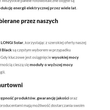
. Wszystkie panele fotowoltaiczne objęte są
dukcję energii elektrycznej przez wiele lat
.
bierane przez naszych
 LONGi Solar
, korzystając z szerokiej oferty naszej
l Black
są częstym wyborem w przypadku
. Gdy kluczowe jest osiągnięcie
wysokiej mocy
rnością cieszą się
moduły o wyższej mocy
gii.
hurtowni
stępność produktów
,
gwarancję jakości
oraz
 producentami mają możliwość dostarczania swoim