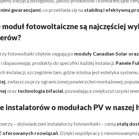
jemy bieżącą dostępność, jakość produktów i konkurencyjne ceny
tnimi gwarancjami
, co przekłada się na
stabilną i efektywną pro
 moduł fotowoltaiczne są najczęściej wy
nerów?
orzy fotowoltaiki chętnie sięgają po
moduły Canadian Solar oraz
 i dopasowując produkty do specyfiki każdej instalacji.
Panele Ful
h instalacji, szczególnie tam, gdzie istotna jest estetyka systemu
tej
, zwłaszcza przy ograniczonej powierzchni montażowej, popula
nej
oraz
technologia bifacial
, pozwalająca zwiększyć uzyski ener
e instalatorów o modułach PV w naszej 
tnerzy – doświadczeni instalatorzy fotowoltaiki – cenią
stałą do
 oferowanych rozwiązań
. Dzięki współpracy z renomowanymi