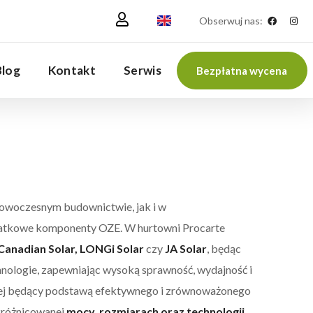
Obserwuj nas:
Blog
Kontakt
Serwis
Bezpłatna wycena
nowoczesnym budownictwie, jak i w
atkowe komponenty OZE. W hurtowni Procarte
Canadian Solar, LONGi Solar
czy
JA Solar
, będąc
nologie, zapewniając wysoką sprawność, wydajność i
cznej będący podstawą efektywnego i zrównoważonego
 zróżnicowanej
mocy, rozmiarach oraz technologii