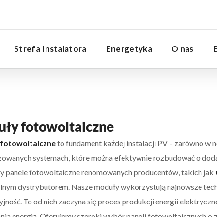
Serwis
Strefa Instalatora
Energetyka
O nas
ły fotowoltaiczne
fotowoltaiczne
to fundament każdej instalacji PV – zarówno w 
zowanych systemach, które można efektywnie rozbudować o dod
y panele fotowoltaiczne renomowanych producentów, takich jak
jalnym dystrybutorem. Nasze moduły wykorzystują najnowsze tech
jność. To od nich zaczyna się proces produkcji energii elektry
nia energią. Oferujemy szeroki wybór paneli fotowoltaicznych o