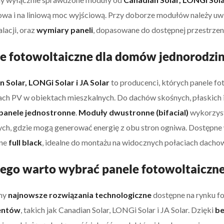
wa i na liniową moc wyjściową. Przy doborze modułów należy uw
lacji, oraz
wymiary paneli
, dopasowane do dostępnej przestrzen
e fotowoltaiczne dla domów jednorodzi
 Solar, LONGi Solar i JA Solar
to producenci, których panele fo
jach PV w obiektach mieszkalnych. Do dachów skośnych, płaskich 
panele jednostronne
.
Moduły dwustronne (bifacial)
wykorzyst
ch, gdzie mogą generować energię z obu stron ogniwa. Dostępne
zne
full black
, idealne do montażu na widocznych połaciach dacho
ego warto wybrać panele fotowoltaiczn
my
najnowsze rozwiązania technologiczne
dostępne na rynku f
entów
, takich jak Canadian Solar, LONGi Solar i JA Solar. Dzięki
be