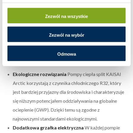
– Tryb automatyczny
Inteligentne sterowanie z Wi-Fi
Każda pompa ciepła
Zezwól na wszystkie
split KAISAI Arctic posiada wbudowany moduł Wi-Fi,
który umożliwia sterowanie urządzeniem za pomocą
Zezwól na wybór
aplikacji mobilnej. To nie tylko wygoda, ale także
możliwość precyzyjnego monitorowania i dostosowania
Odmowa
parametrów pracy w czasie rzeczywistym.
Ekologiczne rozwiązania
Pompy ciepła split KAISAI
Arctic korzystają z czynnika chłodniczego R32, który
jest bardziej przyjazny dla środowiska i charakteryzuje
się niższym potencjałem oddziaływania na globalne
ocieplenie (GWP). Dzięki temu są zgodne z
najnowszymi standardami ekologicznymi.
Dodatkowa grzałka elektryczna
W każdej pompie