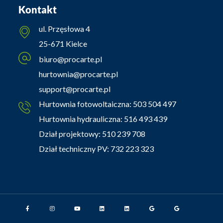
Kontakt
ul. Przęsłowa 4
25-671 Kielce
biuro@procarte.pl
hurtownia@procarte.pl
support@procarte.pl
Hurtownia fotowoltaiczna:
503 504 497
Hurtownia hydrauliczna:
516 493 439
Dział projektowy:
510 239 708
Dział techniczny PV:
732 223 323