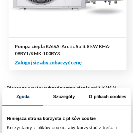
Pompa ciepła KAISAI Arctic Split 8 kW KHA-
08RY1/KMK-100RY3
Zaloguj się aby zobaczyć cenę
Dlaczego warto wybrać pompę ciepła split KAISAI
Arctic?
Zgoda
Szczegóły
O plikach cookies
Maksymalna efektywność energetyczna
Pompa
Niniejsza strona korzysta z plików cookie
ciepła split KAISAI Arctic oferuje najwyższą klasę
Korzystamy z plików cookie, aby korzystać z treści i
energetyczną A+++ (dla 35°C), co pozwala na znaczące