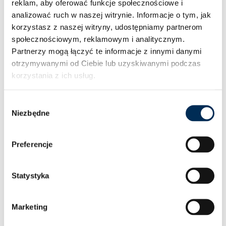
reklam, aby oferować funkcje społecznościowe i
zmniejszenie rachunków za energię. Współczynnik COP
analizować ruch w naszej witrynie.
Informacje o tym, jak
sięgający aż 5,2 to gwarancja wydajności i niskiego
korzystasz z naszej witryny, udostępniamy partnerom
zużycia energii.
społecznościowym, reklamowym i analitycznym.
Partnerzy mogą łączyć te informacje z innymi danymi
Szeroki zakres mocy
Modele KAISAI Arctic dostępne
otrzymywanymi od Ciebie lub uzyskiwanymi podczas
są w szerokim zakresie mocy grzewczej: od 6 kW do 16
korzystania z ich usług.
kW. Dzięki temu mogą być stosowane zarówno w
małych domach jednorodzinnych, jak i w większych
Wybór
Niezbędne
budynkach komercyjnych.
zgody
6 trybów pracy
Każda pompa ciepła split KAISAI
Preferencje
Arctic obsługuje 6 trybów działania:
– Grzanie
– Chłodzenie
Statystyka
– Podgrzewanie C.W.U.
– Grzanie + C.W.U.
Marketing
– Chłodzenie + C.W.U.