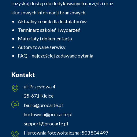
i uzyskaj dostęp do dedykowanych narzędzi oraz
kluczowych informacji branżowych.
Aktualny cennik dla Instalatorów
Terminarz szkoleń i wydarzeń
Materiały i dokumentacja
Autoryzowane serwisy
FAQ – najczęściej zadawane pytania
Kontakt
ul. Przęsłowa 4
25-671 Kielce
biuro@procarte.pl
hurtownia@procarte.pl
support@procarte.pl
Hurtownia fotowoltaiczna:
503 504 497