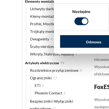
Elementy montażowe
56
Wybór
Zintegro
Uchwyty dachowe
8
Niezbędne
zgody
związane
Klemy montażowe
12
na zasto
Profile, Mostki
13
Dzięki s
Trójkąty montażowe
3
elastycz
Dwugwinty
4
Odmowa
Produkt 
Śruby nierdzewne
9
w produk
Wkręty, Nakrętki, Wpusty
7
niezawod
Artykuły elektryczne
79
Wysokona
Rozdzielnice przyłączeniowe
8
efektywn
Ograniczniki
12
ETI
6
FoxES
Phoenix Contact
6
Wysokona
Bezpieczniki i Wyłączniki
wydajnoś
nadprądowe
11