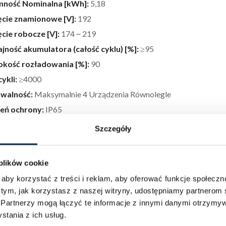
mność Nominalna [kWh]:
5,18
cie znamionowe [V]:
192
cie robocze [V]:
174 ~ 219
ność akumulatora (całość cyklu) [%]:
≥95
kość rozładowania [%]:
90
cykli:
≥4000
owalność:
Maksymalnie 4 Urządzenia Równolegle
eń ochrony:
IP65
ary (S*W*G) [mm]:
380*625*147
Szczegóły
[kg]:
50,5±2
 plików cookie
RANIA:
aby korzystać z treści i reklam, aby oferować funkcje społecz
atalogowa wysokonapięciowe magazyny energii FoxESS EP5
 tym, jak korzystasz z naszej witryny, udostępniamy partnero
.
Partnerzy mogą łączyć te informacje z innymi danymi otrzymyw
ego warto kupić wysokonapięciowy maga
tania z ich usług.