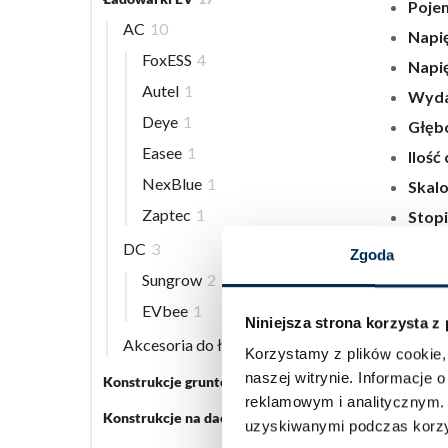
Poje
AC
10
Napię
FoxESS
4
Napię
Autel
1
Wydaj
Deye
1
Głębo
Easee
1
Ilość 
NexBlue
1
Skal
Zaptec
1
Stopi
Wymi
DC
3
Zgoda
Waga 
Sungrow
2
EVbee
1
Niniejsza strona korzysta z
DO POB
Akcesoria do ładowarek EV
5
Korzystamy z plików cookie, 
Karta k
naszej witrynie.
Informacje o
Konstrukcje gruntowe
5
reklamowym i analitycznym
Konstrukcje na dach płaski
3
Dlacz
uzyskiwanymi podczas korzys