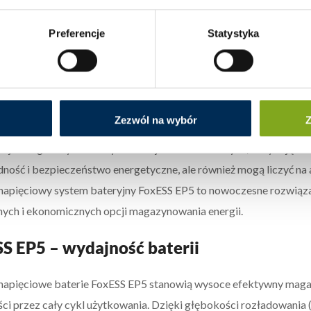
wany system magazynowania energii FoxESS EP5 to urządzenie, 
Preferencje
Statystyka
 z efektywnym gromadzeniem energii. Charakteryzuje się wysoką 
sowanie go w różnorodnych konfiguracjach, od małych instalacj
wojej kompaktowej konstrukcji, FoxESS EP5 może być montowany z
ność w adaptacji do specyficznych warunków przestrzennych.
Zezwól na wybór
Z
ten doskonale wpisuje się w potrzeby programu rządowego Mój P
cji energii. Użytkownicy instalacji fotowoltaicznych, decydując si
ność i bezpieczeństwo energetyczne, ale również mogą liczyć na 
pięciowy system bateryjny FoxESS EP5 to nowoczesne rozwiązan
ych i ekonomicznych opcji magazynowania energii.
S EP5 – wydajność baterii
pięciowe baterie FoxESS EP5 stanowią wysoce efektywny magazy
ci przez cały cykl użytkowania. Dzięki głębokości rozładowania 