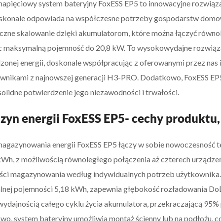
pięciowy system bateryjny FoxESS EP5 to innowacyjne rozwiązan
skonale odpowiada na współczesne potrzeby gospodarstw domowy
yczne skalowanie dzięki akumulatorom, które można łączyć równol
c maksymalną pojemność do 20,8 kW. To wysokowydajne rozwiąz
onej energii, doskonale współpracując z oferowanymi przez nas 
ownikami z najnowszej generacji H3-PRO. Dodatkowo, FoxESS EP5 
solidne potwierdzenie jego niezawodności i trwałości.
yn energii FoxESS EP5- cechy produktu,
agazynowania energii FoxESS EP5 łączy w sobie nowoczesność te
kWh, z możliwością równoległego połączenia aż czterech urządzeń,
ści magazynowania według indywidualnych potrzeb użytkownik
lnej pojemności 5,18 kWh, zapewnia głębokość rozładowania DoD
ydajnością całego cyklu życia akumulatora, przekraczającą 95% 
o, system bateryjny umożliwia montaż ścienny lub na podłożu, c