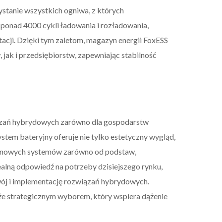
tanie wszystkich ogniwa, z których
 ponad 4000 cykli ładowania i rozładowania,
tacji. Dzięki tym zaletom, magazyn energii FoxESS
ak i przedsiębiorstw, zapewniając stabilność
iązań hybrydowych zarówno dla gospodarstw
stem bateryjny oferuje nie tylko estetyczny wygląd,
ie nowych systemów zarówno od podstaw,
idealną odpowiedź na potrzeby dzisiejszego rynku,
ój i implementację rozwiązań hybrydowych.
kże strategicznym wyborem, który wspiera dążenie