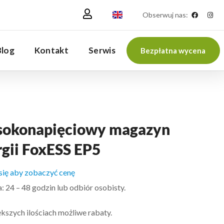
Obserwuj nas:
Blog
Kontakt
Serwis
Bezpłatna wycena
okonapięciowy magazyn
rgii FoxESS EP5
 się aby zobaczyć cenę
 24 – 48 godzin lub odbiór osobisty.
kszych ilościach możliwe rabaty.