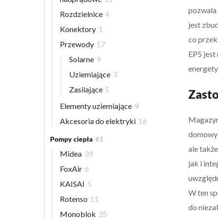
pozwala 
Rozdzielnice
4
jest zbu
Konektory
1
co przek
Przewody
17
EP5 jest
Solarne
9
energety
Uziemiające
3
Zasilające
5
Zast
Elementy uziemiające
9
Magazyn 
Akcesoria do elektryki
16
domowych
Pompy ciepła
61
ale takż
Midea
39
jak i in
FoxAir
6
uwzględn
KAISAI
5
W ten sp
Rotenso
11
do nieza
Monoblok
35