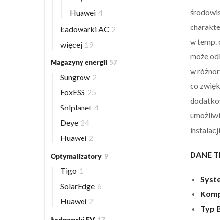
środowis
Huawei
4
charakte
Ładowarki AC
2
w temp. 
więcej
19
może odb
Magazyny energii
57
w różnor
Sungrow
2
co zwięk
FoxESS
25
dodatkow
Solplanet
4
umożliwi
Deye
24
instalacji
Huawei
2
DANE T
Optymalizatory
9
Tigo
1
Syst
SolarEdge
6
Komp
Huawei
2
Typ B
Ładowarki EV
17