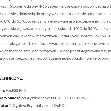
kach. Stopień ochrony IP65 zapewnia doskonałą odporność na w
ryzuje się zdolnością do pracy w szerokim zakresie temperatur. 
od 0°C do 55°C, co umożliwia efektywne gromadzenie energii na
ywać się w jeszcze szerszym zakresie, od -10°C do 55°C, co zap
odnych warunkach klimatycznych. Dodatkowo, system FoxESS EP
sza efektywność i przedłuża żywotność baterii poprzez utrzyman
ych mechanizmów chłodzących. Całość jest zintegrowana z syst
a proste i bezpośrednie podłączenie jednostki do inwertera, po
.
ECHNICZNE:
em:
FoxESS EP5
atybilność:
Wszystkie serie: H1, KH, H3, H3-Pro, US
aterii:
Ogniwo Pryzmatyczne LiFePO4