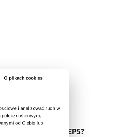
O plikach cookies
nościowe i analizować ruch w
m społecznościowym,
anymi od Ciebie lub
zyn energii FoxESS EP5?