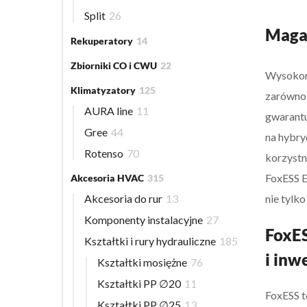
Split
26
Magaz
Rekuperatory
14
Zbiorniki CO i CWU
22
Wysokona
Klimatyzatory
125
zarówno 
AURA line
11
gwarantu
Gree
44
na hybry
Rotenso
70
korzystn
FoxESS E
Akcesoria HVAC
315
nie tylk
Akcesoria do rur
13
Komponenty instalacyjne
27
FoxES
Kształtki i rury hydrauliczne
185
i inw
Kształtki mosiężne
76
Kształtki PP ∅20
11
FoxESS t
Kształtki PP ∅25
13