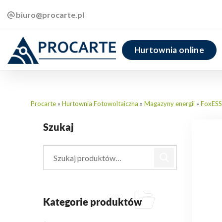
biuro@procarte.pl
Hurtownia online
Procarte
»
Hurtownia Fotowoltaiczna
»
Magazyny energii
»
FoxESS
Szukaj
Kategorie produktów