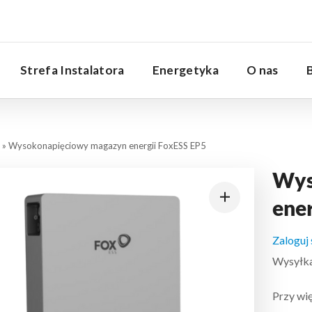
Serwis
Strefa Instalatora
Energetyka
O nas
»
Wysokonapięciowy magazyn energii FoxESS EP5
Wys
ene
Zaloguj
Wysyłka:
Przy wię