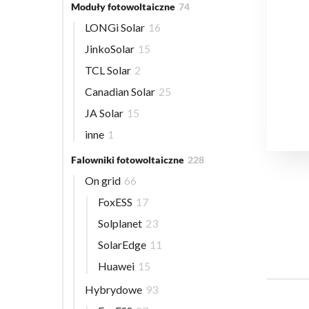
Moduły fotowoltaiczne
74
LONGi Solar
16
JinkoSolar
15
TCL Solar
2
Canadian Solar
25
JA Solar
15
inne
1
Falowniki fotowoltaiczne
228
On grid
66
FoxESS
17
Solplanet
23
SolarEdge
11
Huawei
15
Hybrydowe
93