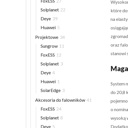
FoxESS
27
Wysokona
Solplanet
22
które do
Deye
39
na elast
Huawei
5
osiągają
zgromadz
Projektowe
34
oraz fal
Sungrow
11
stanowi 
FoxESS
12
Solplanet
3
Magaz
Deye
4
Huawei
1
System m
SolarEdge
3
do 20,8 
Akcesoria do falowników
41
pojemno
FoxESS
24
o nomina
Solplanet
8
wysoką w
Dodatkow
Deye
5