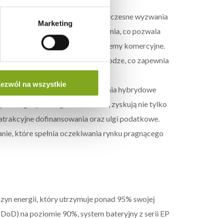
które stanowi odpowiedź na współczesne wyzwania
Marketing
wydajnością i łatwością skalowania, co pozwala
i domowych po zaawansowane systemy komercyjne.
arówno na ścianie, jak i na podłodze, co zapewnia
ezwól na wszystkie
rąd 6.0, który promuje rozwiązania hybrydowe
ę na magazyn energii FoxESS EP5, zyskują nie tylko
atrakcyjne dofinansowania oraz ulgi podatkowe.
ie, które spełnia oczekiwania rynku pragnącego
n energii, który utrzymuje ponad 95% swojej
(DoD) na poziomie 90%, system bateryjny z serii EP