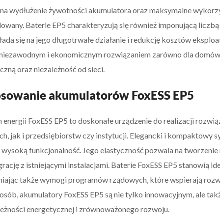
na wydłużenie żywotności akumulatora oraz maksymalne wykorzys
dowany. Baterie EP5 charakteryzują się również imponującą liczbą
łada się na jego długotrwałe działanie i redukcję kosztów eksploa
 niezawodnym i ekonomicznym rozwiązaniem zarówno dla domów, j
czną oraz niezależność od sieci.
osowanie akumulatorów FoxESS EP5
energii FoxESS EP5 to doskonałe urządzenie do realizacji rozw
, jak i przedsiębiorstw czy instytucji. Elegancki i kompaktowy sy
e wysoką funkcjonalność. Jego elastyczność pozwala na tworzen
tegrację z istniejącymi instalacjami. Baterie FoxESS EP5 stanowią 
iając także wymogi programów rządowych, które wspierają rozw
osób, akumulatory FoxESS EP5 są nie tylko innowacyjnym, ale ta
leżności energetycznej i zrównoważonego rozwoju.