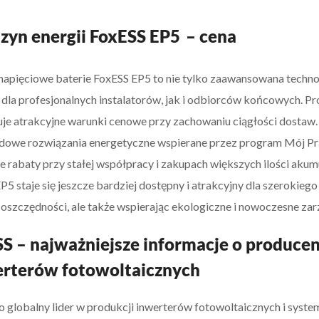
yn energii FoxESS EP5
– cena
pięciowe baterie FoxESS EP5 to nie tylko zaawansowana technolo
dla profesjonalnych instalatorów, jak i odbiorców końcowych. Pr
je atrakcyjne warunki cenowe przy zachowaniu ciągłości dostaw. J
dowe rozwiązania energetyczne wspierane przez program Mój Prą
e rabaty przy stałej współpracy i zakupach większych ilości ak
P5 staje się jeszcze bardziej dostępny i atrakcyjny dla szerokie
o oszczędności, ale także wspierając ekologiczne i nowoczesne zar
S – najważniejsze informacje o produc
erterów fotowoltaicznych
o globalny lider w produkcji inwerterów fotowoltaicznych i syst