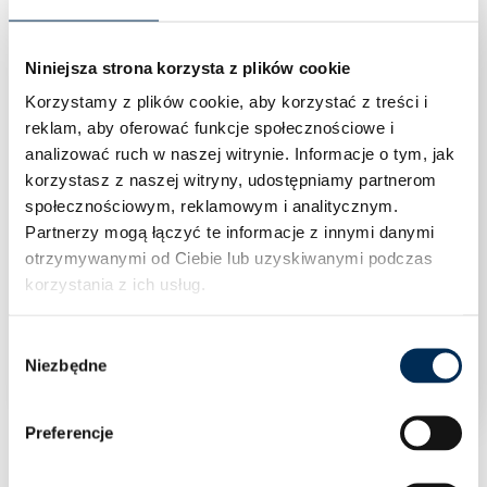
Niniejsza strona korzysta z plików cookie
Korzystamy z plików cookie, aby korzystać z treści i
reklam, aby oferować funkcje społecznościowe i
analizować ruch w naszej witrynie.
Informacje o tym, jak
korzystasz z naszej witryny, udostępniamy partnerom
społecznościowym, reklamowym i analitycznym.
Partnerzy mogą łączyć te informacje z innymi danymi
otrzymywanymi od Ciebie lub uzyskiwanymi podczas
korzystania z ich usług.
Moduł fotowoltaiczny TCL Solar 615 W HSM-
ND66-GR615 Bifacial Srebrna Rama
Wybór
Niezbędne
zgody
Zaloguj się aby zobaczyć cenę
Preferencje