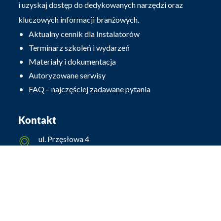
i uzyskaj dostęp do dedykowanych narzędzi oraz
kluczowych informacji branżowych.
Aktualny cennik dla Instalatorów
Terminarz szkoleń i wydarzeń
Materiały i dokumentacja
Autoryzowane serwisy
FAQ – najczęściej zadawane pytania
Kontakt
ul. Przęsłowa 4
25-671 Kielce
biuro@procarte.pl
hurtownia@procarte.pl
support@procarte.pl
Hurtownia fotowoltaiczna:
503 504 497