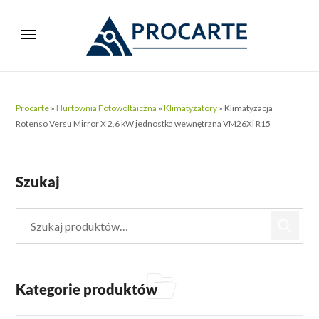
Procarte
»
Hurtownia Fotowoltaiczna
»
Klimatyzatory
»
Klimatyzacja
Rotenso Versu Mirror X 2,6 kW jednostka wewnętrzna VM26Xi R15
Szukaj
Kategorie produktów