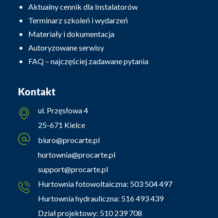
Aktualny cennik dla Instalatorów
Terminarz szkoleń i wydarzeń
Materiały i dokumentacja
Autoryzowane serwisy
FAQ – najczęściej zadawane pytania
Kontakt
ul. Przęsłowa 4
25-671 Kielce
biuro@procarte.pl
hurtownia@procarte.pl
support@procarte.pl
Hurtownia fotowoltaiczna:
503 504 497
Hurtownia hydrauliczna:
516 493 439
Dział projektowy:
510 239 708