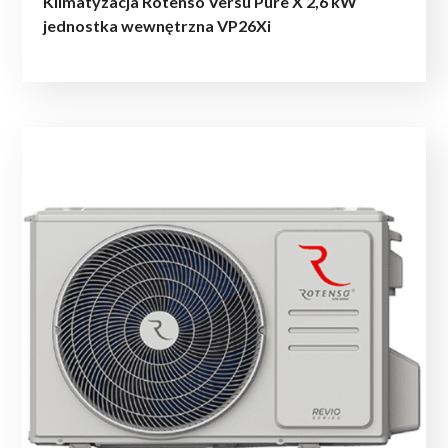
Klimatyzacja Rotenso Versu Pure X 2,6 kW
jednostka wewnętrzna VP26Xi