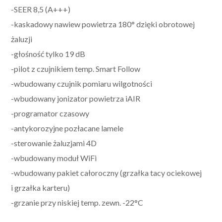
-SEER 8,5 (A+++)
-kaskadowy nawiew powietrza 180° dzięki obrotowej
żaluzji
-głośność tylko 19 dB
-pilot z czujnikiem temp. Smart Follow
-wbudowany czujnik pomiaru wilgotności
-wbudowany jonizator powietrza iAIR
-programator czasowy
-antykorozyjne pozłacane lamele
-sterowanie żaluzjami 4D
-wbudowany moduł WiFi
-wbudowany pakiet całoroczny (grzałka tacy ociekowej
i grzałka karteru)
-grzanie przy niskiej temp. zewn. -22°C