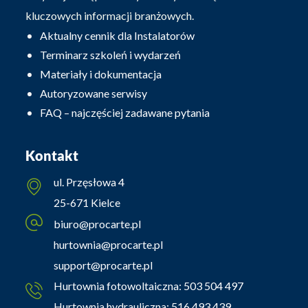
kluczowych informacji branżowych.
Aktualny cennik dla Instalatorów
Terminarz szkoleń i wydarzeń
Materiały i dokumentacja
Autoryzowane serwisy
FAQ – najczęściej zadawane pytania
Kontakt
ul. Przęsłowa 4
25-671 Kielce
biuro@procarte.pl
hurtownia@procarte.pl
support@procarte.pl
Hurtownia fotowoltaiczna:
503 504 497
Hurtownia hydrauliczna:
516 493 439