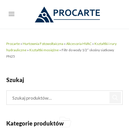
Procarte
»
Hurtownia Fotowoltaiczna
»
Akcesoria HVAC
»
Kształtki i rury
hydrauliczne
»
Kształtki mosiężne
»
Filtr do wody 1/2” skośny siatkowy
PN25
Szukaj
Kategorie produktów