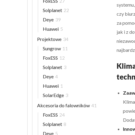
FoxESS
27
systemu,
Solplanet
22
czy biur
Deye
39
za pomoc
Huawei
5
jak i z 
Projektowe
34
niezawod
Sungrow
11
najbardz
FoxESS
12
Klima
Solplanet
3
techn
Deye
4
Huawei
1
Zaawa
SolarEdge
3
Klima
Akcesoria do falowników
41
powie
FoxESS
24
Dodat
Solplanet
8
Inno
Deye
5