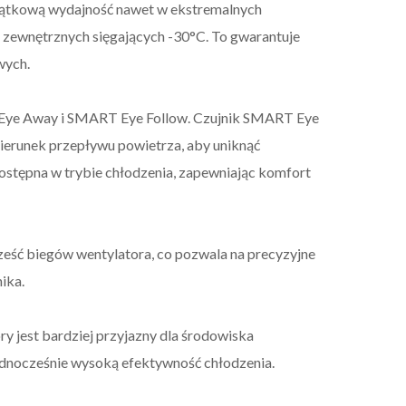
yjątkową wydajność nawet w ekstremalnych
 zewnętrznych sięgających -30°C. To gwarantuje
wych.
T Eye Away i SMART Eye Follow. Czujnik SMART Eye
ierunek przepływu powietrza, aby uniknąć
ostępna w trybie chłodzenia, zapewniając komfort
eść biegów wentylatora, co pozwala na precyzyjne
ika.
y jest bardziej przyjazny dla środowiska
ednocześnie wysoką efektywność chłodzenia.