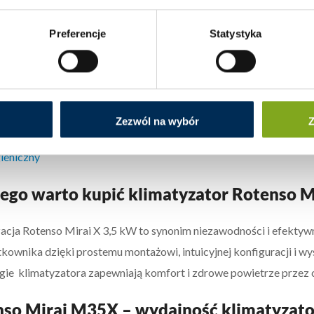
ania:
ja obsługi
Preferencje
Statystyka
atalogowa
arancyjna
ja obsługi WI-FI
 energetyczna
Zezwól na wybór
Z
ja zgodności
gieniczny
ego warto kupić klimatyzator Rotenso M
acja Rotenso Mirai X 3,5 kW to synonim niezawodności i efektywno
tkownika dzięki prostemu montażowi, intuicyjnej konfiguracji i 
gie klimatyzatora zapewniają komfort i zdrowe powietrze przez c
so Mirai M35X – wydajność klimatyzato