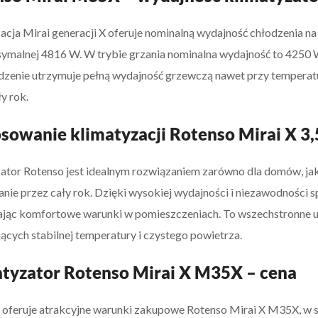
acja Mirai generacji X oferuje nominalną wydajność chłodzenia n
ymalnej 4816 W. W trybie grzania nominalna wydajność to 4250 
dzenie utrzymuje pełną wydajność grzewczą nawet przy temperat
y rok.
sowanie klimatyzacji Rotenso Mirai X 3
ator Rotenso jest idealnym rozwiązaniem zarówno dla domów, jak 
anie przez cały rok. Dzięki wysokiej wydajności i niezawodności
jąc komfortowe warunki w pomieszczeniach. To wszechstronne ur
cych stabilnej temperatury i czystego powietrza.
tyzator Rotenso Mirai X M35X – cena
 oferuje atrakcyjne warunki zakupowe Rotenso Mirai X M35X, w s