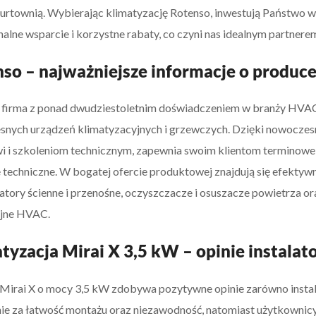
hurtownią. Wybierając klimatyzację Rotenso, inwestują Państwo w
nalne wsparcie i korzystne rabaty, co czyni nas idealnym partner
so – najważniejsze informacje o produc
 firma z ponad dwudziestoletnim doświadczeniem w branży HVAC
nych urządzeń klimatyzacyjnych i grzewczych. Dzięki nowoczes
i i szkoleniom technicznym, zapewnia swoim klientom terminowe
 techniczne. W bogatej ofercie produktowej znajdują się efektywn
atory ścienne i przenośne, oczyszczacze i osuszacze powietrza o
yjne HVAC.
tyzacja Mirai X 3,5 kW – opinie instal
Mirai X o mocy 3,5 kW zdobywa pozytywne opinie zarówno instala
ie za łatwość montażu oraz niezawodność, natomiast użytkownicy