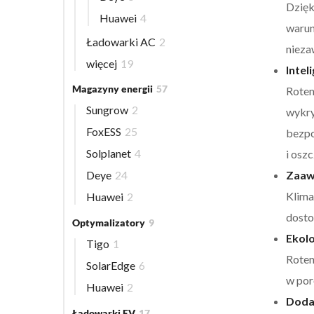
Dzięk
Huawei
4
warun
Ładowarki AC
2
nieza
więcej
19
Intel
Magazyny energii
57
Roten
Sungrow
2
wykry
FoxESS
25
bezpo
Solplanet
4
i osz
Zaaw
Deye
24
Klima
Huawei
2
dosto
Optymalizatory
9
Ekolo
Tigo
1
Roten
SolarEdge
6
w por
Huawei
2
Doda
Ładowarki EV
17