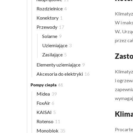
Rozdzielnice
4
Klimatyz
Konektory
1
W i maks
Przewody
17
W.. Urzą
Solarne
9
przez cał
Uziemiające
3
Zasilające
5
Zasto
Elementy uziemiające
9
Klimatyz
Akcesoria do elektryki
16
i ogrzew
Pompy ciepła
61
zapewnia
Midea
39
wymagają
FoxAir
6
KAISAI
5
Klima
Rotenso
11
Procarte
Monoblok
35