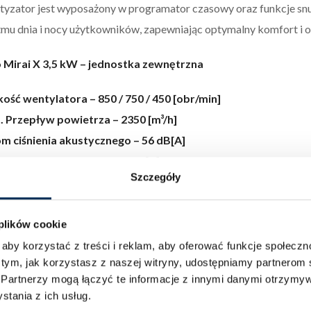
tyzator jest wyposażony w programator czasowy oraz funkcje snu
tmu dnia i nocy użytkowników, zapewniając optymalny komfort i o
 Mirai X 3,5 kW – jednostka zewnętrzna
ość wentylatora – 850 / 750 / 450 [obr/min]
 Przepływ powietrza – 2350 [m³/h]
m ciśnienia akustycznego – 56 dB[A]
m mocy akustycznej – 60 dB[A]
Szczegóły
ry netto – 805 × 330 × 554[mm]
ry brutto – 915 × 370 × 615 [mm]
netto – 28,4 [kg]
 plików cookie
brutto – 31 [kg]
aby korzystać z treści i reklam, aby oferować funkcje społecz
 tym, jak korzystasz z naszej witryny, udostępniamy partnero
taw mocowań – 511 × 317 [mm]
.
Partnerzy mogą łączyć te informacje z innymi danymi otrzymyw
prężarki – Rotacyjna DC
tania z ich usług.