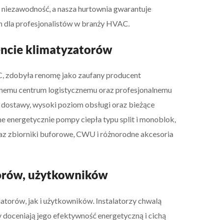
 niezawodność, a nasza hurtownia gwarantuje
em dla profesjonalistów w branży HVAC.
encie klimatyzatorów
, zdobyła renomę jako zaufany producent
nemu centrum logistycznemu oraz profesjonalnemu
 dostawy, wysoki poziom obsługi oraz bieżące
e energetycznie pompy ciepła typu split i monoblok,
raz zbiorniki buforowe, CWU i różnorodne akcesoria
atorów, użytkowników
torów, jak i użytkowników. Instalatorzy chwalą
 doceniają jego efektywność energetyczną i cichą