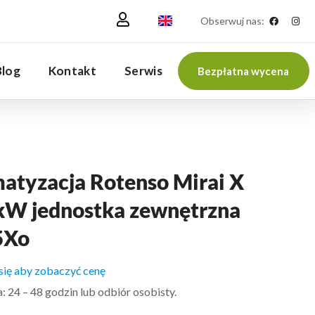
Obserwuj nas:
Blog
Kontakt
Serwis
Bezpłatna wycena
matyzacja Rotenso Mirai X
 kW jednostka zewnętrzna
5Xo
 się aby zobaczyć cenę
 24 – 48 godzin lub odbiór osobisty.