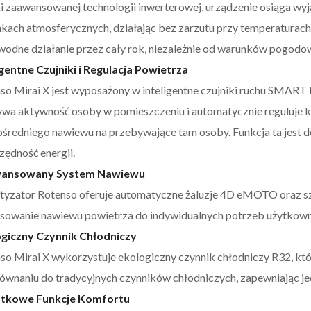
i zaawansowanej technologii inwerterowej, urządzenie osiąga w
kach atmosferycznych, działając bez zarzutu przy temperaturach
wodne działanie przez cały rok, niezależnie od warunków pogodo
igentne Czujniki i Regulacja Powietrza
so Mirai X jest wyposażony w inteligentne czujniki ruchu SMAR
wa aktywność osoby w pomieszczeniu i automatycznie reguluje k
średniego nawiewu na przebywające tam osoby. Funkcja ta jest d
czędność energii.
ansowany System Nawiewu
tyzator Rotenso oferuje automatyczne żaluzje 4D eMOTO oraz sz
sowanie nawiewu powietrza do indywidualnych potrzeb użytkown
giczny Czynnik Chłodniczy
so Mirai X wykorzystuje ekologiczny czynnik chłodniczy R32, któr
ównaniu do tradycyjnych czynników chłodniczych, zapewniając j
tkowe Funkcje Komfortu