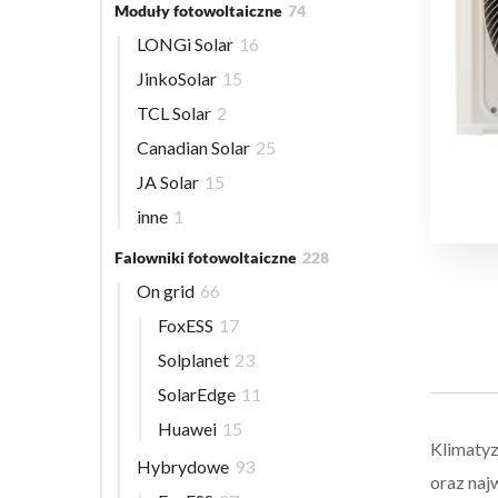
Moduły fotowoltaiczne
74
LONGi Solar
16
JinkoSolar
15
TCL Solar
2
Canadian Solar
25
JA Solar
15
inne
1
Falowniki fotowoltaiczne
228
On grid
66
FoxESS
17
Solplanet
23
SolarEdge
11
Huawei
15
Klimatyz
Hybrydowe
93
oraz naj