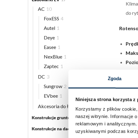
Klima
AC
10
do ry
FoxESS
4
Autel
1
Rotenso
Deye
1
Prędk
Easee
1
Maks.
NexBlue
1
Pozio
Zaptec
1
Pozio
DC
3
Zgoda
Wymia
Sungrow
2
Wymia
EVbee
1
Waga 
Niniejsza strona korzysta z
Akcesoria do ładowarek EV
5
Waga 
Korzystamy z plików cookie, 
naszej witrynie.
Informacje o
Rozs
Konstrukcje gruntowe
5
reklamowym i analitycznym
Typ s
Konstrukcje na dach płaski
3
uzyskiwanymi podczas korzys