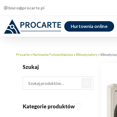
biuro@procarte.pl
Hurtownia online
Procarte
»
Hurtownia Fotowoltaiczna
»
Klimatyzatory
»
Klimatyza
Szukaj
Kategorie produktów