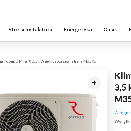
Serwis
Strefa Instalatora
Energetyka
O nas
cja Rotenso Mirai X 3,5 kW jednostka zewnętrzna M35Xo
Kli
3,5
M3
Zaloguj
Wysyłka: