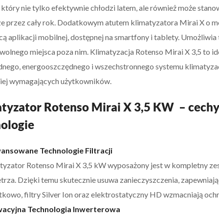
 który nie tylko efektywnie chłodzi latem, ale również może stano
ze przez cały rok. Dodatkowym atutem klimatyzatora Mirai X o m
ą aplikacji mobilnej, dostępnej na smartfony i tablety. Umożliwi
dowolnego miejsca poza nim. Klimatyzacja Rotenso Mirai X 3,5 to 
nego, energooszczędnego i wszechstronnego systemu klimatyzac
iej wymagających użytkowników.
tyzator Rotenso Mirai X 3,5 KW – cech
ologie
nsowane Technologie Filtracji
tyzator Rotenso Mirai X 3,5 kW wyposażony jest w kompletny zest
trza. Dzięki temu skutecznie usuwa zanieczyszczenia, zapewniają
kowo, filtry Silver Ion oraz elektrostatyczny HD wzmacniają ochr
wacyjna Technologia Inwerterowa