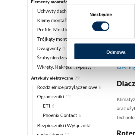
Elementy montażowe
56
Do pobr
Wybór
Uchwyty dachowe
8
Instrukc
Niezbędne
zgody
Klemy montażowe
12
Karta k
Profile, Mostki
13
Karta gw
Trójkąty montażowe
3
Instrukc
Dwugwinty
4
Etykieta
Odmowa
Śruby nierdzewne
9
Deklarac
Wkręty, Nakrętki, Wpusty
7
Atest hi
Artykuły elektryczne
79
Dlacz
Rozdzielnice przyłączeniowe
8
Ograniczniki
12
Klimatyz
ETI
6
oraz uży
Phoenix Contact
6
technolo
Bezpieczniki i Wyłączniki
Roten
nadprądowe
11