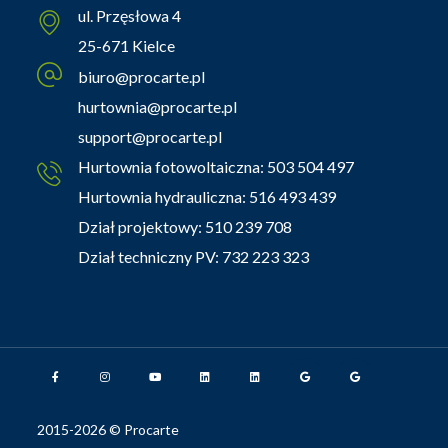
ul. Przęsłowa 4
25-671 Kielce
biuro@procarte.pl
hurtownia@procarte.pl
support@procarte.pl
Hurtownia fotowoltaiczna:
503 504 497
Hurtownia hydrauliczna:
516 493 439
Dział projektowy:
510 239 708
Dział techniczny PV:
732 223 323
2015-2026 © Procarte