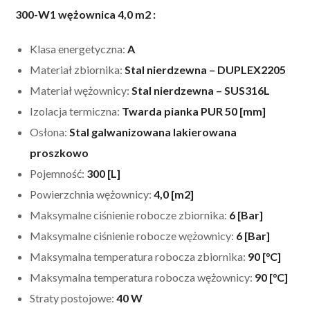
300-W1 wężownica 4,0 m2
:
Klasa energetyczna:
A
Materiał zbiornika:
Stal nierdzewna – DUPLEX2205
Materiał wężownicy:
Stal nierdzewna – SUS316L
Izolacja termiczna:
Twarda pianka PUR 50 [mm]
Osłona:
Stal galwanizowana lakierowana
proszkowo
Pojemność:
300 [L]
Powierzchnia wężownicy:
4,0 [m2]
Maksymalne ciśnienie robocze zbiornika:
6 [Bar]
Maksymalne ciśnienie robocze wężownicy:
6 [Bar]
Maksymalna temperatura robocza zbiornika:
90 [°C]
Maksymalna temperatura robocza wężownicy:
90 [°C]
Straty postojowe:
40 W