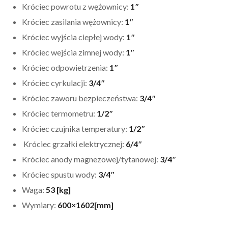
Króciec powrotu z wężownicy:
1″
Króciec zasilania wężownicy:
1″
Króciec wyjścia ciepłej wody:
1″
Króciec wejścia zimnej wody:
1″
Króciec odpowietrzenia:
1″
Króciec cyrkulacji:
3/4″
Króciec zaworu bezpieczeństwa:
3/4″
Króciec termometru:
1/2″
Króciec czujnika temperatury:
1/2″
Króciec grzałki elektrycznej:
6/4″
Króciec anody magnezowej/tytanowej:
3/4″
Króciec spustu wody:
3/4″
Waga:
53 [kg]
Wymiary:
600×1602[mm]