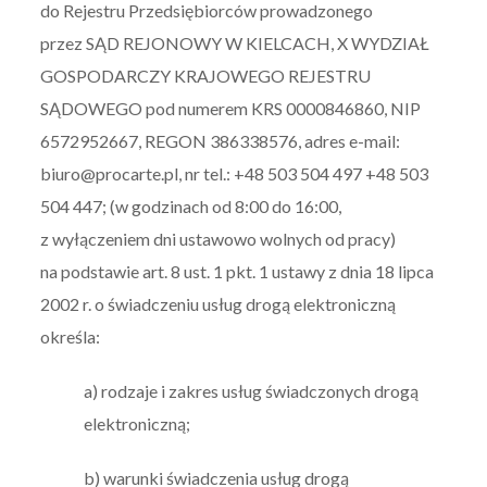
do Rejestru Przedsiębiorców prowadzonego
przez SĄD REJONOWY W KIELCACH, X WYDZIAŁ
GOSPODARCZY KRAJOWEGO REJESTRU
SĄDOWEGO pod numerem KRS 0000846860, NIP
6572952667, REGON 386338576, adres e-mail:
biuro@procarte.pl, nr tel.: +48 503 504 497 +48 503
504 447; (w godzinach od 8:00 do 16:00,
z wyłączeniem dni ustawowo wolnych od pracy)
na podstawie art. 8 ust. 1 pkt. 1 ustawy z dnia 18 lipca
2002 r. o świadczeniu usług drogą elektroniczną
określa:
a) rodzaje i zakres usług świadczonych drogą
elektroniczną;
b) warunki świadczenia usług drogą