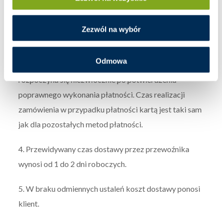
do realizacji lub zaksięgowania płatności. Zamówione
towary są dostarczane do klienta za pośrednictwem
Zezwól na wybór
dostawcy na wskazany w zamówieniu adres.
Odmowa
3. W przypadku płatności kartą realizacja zamówienia
rozpoczyna się niezwłocznie po potwierdzeniu
poprawnego wykonania płatności. Czas realizacji
zamówienia w przypadku płatności kartą jest taki sam
jak dla pozostałych metod płatności.
4. Przewidywany czas dostawy przez przewoźnika
wynosi od 1 do 2 dni roboczych.
5. W braku odmiennych ustaleń koszt dostawy ponosi
klient.