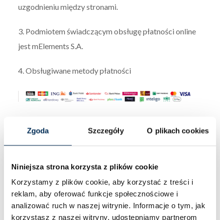
uzgodnieniu między stronami.
3. Podmiotem świadczącym obsługę płatności online
jest mElements S.A.
4. Obsługiwane metody płatności
5. Dostępne formy płatności: karty płatnicze: Visa,
Zgoda
Szczegóły
O plikach cookies
Visa Electron, Mastercard, MasterCard Electronic,
Maestro.
Niniejsza strona korzysta z plików cookie
6. W przypadku konieczności zwrotu środków
Korzystamy z plików cookie, aby korzystać z treści i
za transakcję dokonaną przez klienta, zwrot płatności
reklam, aby oferować funkcje społecznościowe i
następuje przy użyciu takiego samego sposobu
analizować ruch w naszej witrynie.
Informacje o tym, jak
korzystasz z naszej witryny, udostępniamy partnerom
płatności, jakiego użył klient, chyba że klient wyraźnie