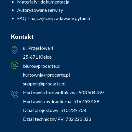
Materiały i dokumentacja
Autoryzowane serwisy
FAQ – najczęściej zadawane pytania
Kontakt
ul. Przęsłowa 4
25-671 Kielce
biuro@procarte.pl
hurtownia@procarte.pl
support@procarte.pl
Hurtownia fotowoltaiczna:
503 504 497
Hurtownia hydrauliczna:
516 493 439
Dział projektowy:
510 239 708
Dział techniczny PV:
732 223 323