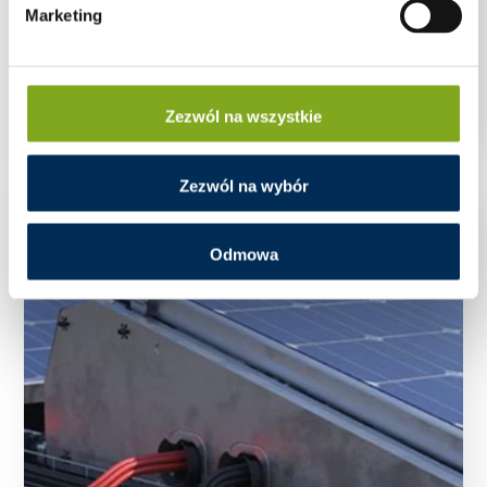
Marketing
System montażowy PanelClaw Wave do dachów
płaskich
Zezwól na wszystkie
Zezwól na wybór
Odmowa