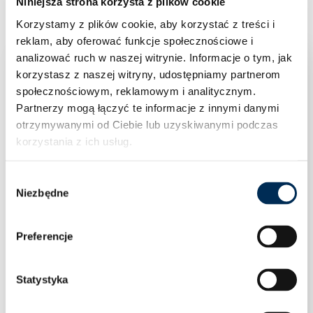
Niniejsza strona korzysta z plików cookie
Korzystamy z plików cookie, aby korzystać z treści i
reklam, aby oferować funkcje społecznościowe i
analizować ruch w naszej witrynie.
Informacje o tym, jak
korzystasz z naszej witryny, udostępniamy partnerom
społecznościowym, reklamowym i analitycznym.
Partnerzy mogą łączyć te informacje z innymi danymi
otrzymywanymi od Ciebie lub uzyskiwanymi podczas
korzystania z ich usług.
Wybór
Niezbędne
zgody
Preferencje
Statystyka