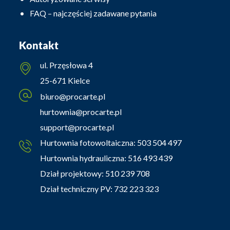
FAQ – najczęściej zadawane pytania
Kontakt
ul. Przęsłowa 4
25-671 Kielce
biuro@procarte.pl
hurtownia@procarte.pl
support@procarte.pl
Hurtownia fotowoltaiczna:
503 504 497
Hurtownia hydrauliczna:
516 493 439
Dział projektowy:
510 239 708
Dział techniczny PV:
732 223 323