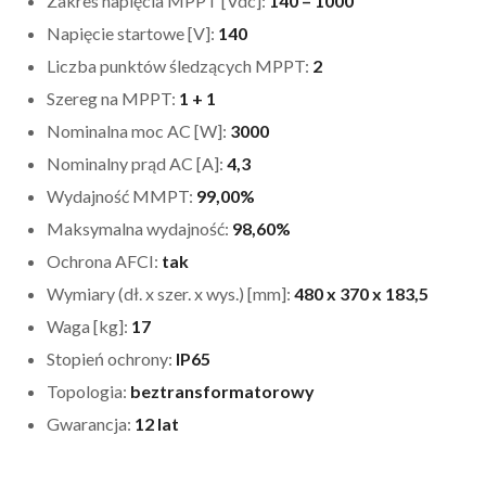
Zakres napięcia MPPT [Vdc]:
140 – 1000
Napięcie startowe [V]:
140
Liczba punktów śledzących MPPT:
2
Szereg na MPPT:
1 + 1
Nominalna moc AC [W]:
3000
Nominalny prąd AC [A]:
4,3
Wydajność MMPT:
99,00%
Maksymalna wydajność:
98,60%
Ochrona AFCI:
tak
Wymiary (dł. x szer. x wys.) [mm]:
480 x 370 x 183,5
Waga [kg]:
17
Stopień ochrony:
IP65
Topologia:
beztransformatorowy
Gwarancja:
12 lat