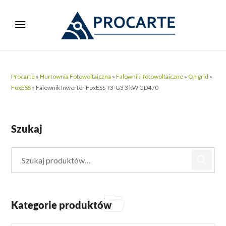
Procarte
»
Hurtownia Fotowoltaiczna
»
Falowniki fotowoltaiczne
»
On grid
»
FoxESS
»
Falownik Inwerter FoxESS T3-G3 3 kW GD470
Szukaj
Kategorie produktów