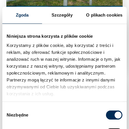
Zgoda
Szczegóły
O plikach cookies
Niniejsza strona korzysta z plików cookie
Korzystamy z plików cookie, aby korzystać z treści i
Konstrukcja gruntowa Stalex dwupodporowa –
reklam, aby oferować funkcje społecznościowe i
dostawka 2Vx2
analizować ruch w naszej witrynie.
Informacje o tym, jak
korzystasz z naszej witryny, udostępniamy partnerom
społecznościowym, reklamowym i analitycznym.
Partnerzy mogą łączyć te informacje z innymi danymi
otrzymywanymi od Ciebie lub uzyskiwanymi podczas
korzystania z ich usług.
Wybór
Niezbędne
zgody