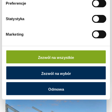
Preferencje
Statystyka
Marketing
Zezwól na wszystkie
Konstrukcja gruntowa Stalex dwupodporowa –
dostawka 2Vx1
Zezwól na wybór
Odmowa