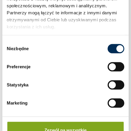
społecznościowym, reklamowym i analitycznym.
Partnerzy mogą łączyć te informacje z innymi danymi
otrzymywanymi od Ciebie lub uzyskiwanymi podczas
korzystania z ich usług.
Wybór
Niezbędne
zgody
Preferencje
Statystyka
Marketing
Otulina kauczukowa – izolacja do rur 13×22 1
mb
Zaloguj się aby zobaczyć cenę
Zezwól na wszystkie