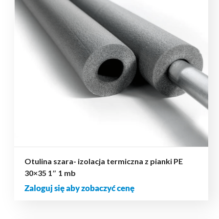
Otulina szara- izolacja termiczna z pianki PE
30×35 1″ 1 mb
Zaloguj się aby zobaczyć cenę