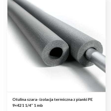
Otulina szara- izolacja termiczna z pianki PE
9×42 1 1/4″ 1 mb