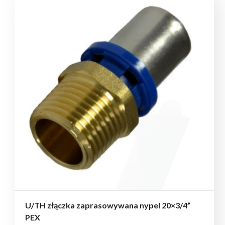
U/TH złączka zaprasowywana nypel 20×3/4”
PEX