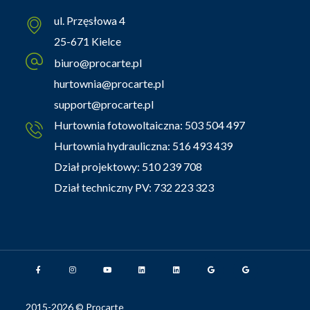
ul. Przęsłowa 4
25-671 Kielce
biuro@procarte.pl
hurtownia@procarte.pl
support@procarte.pl
Hurtownia fotowoltaiczna:
503 504 497
Hurtownia hydrauliczna:
516 493 439
Dział projektowy:
510 239 708
Dział techniczny PV:
732 223 323
2015-2026 © Procarte