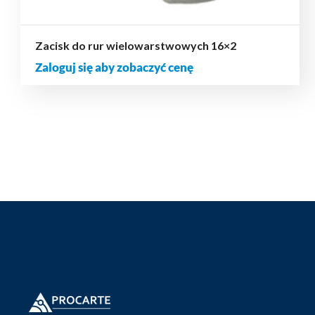
Zacisk do rur wielowarstwowych 16×2
Zaloguj się aby zobaczyć cenę