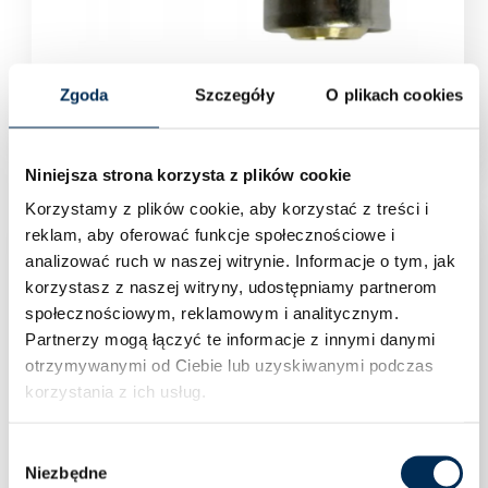
Zgoda
Szczegóły
O plikach cookies
U/TH kolano zaprasowywane 90° 20×3/4” nypel
Zaloguj się aby zobaczyć cenę
Niniejsza strona korzysta z plików cookie
Korzystamy z plików cookie, aby korzystać z treści i
reklam, aby oferować funkcje społecznościowe i
analizować ruch w naszej witrynie.
Informacje o tym, jak
korzystasz z naszej witryny, udostępniamy partnerom
społecznościowym, reklamowym i analitycznym.
Partnerzy mogą łączyć te informacje z innymi danymi
otrzymywanymi od Ciebie lub uzyskiwanymi podczas
korzystania z ich usług.
Wybór
Niezbędne
zgody