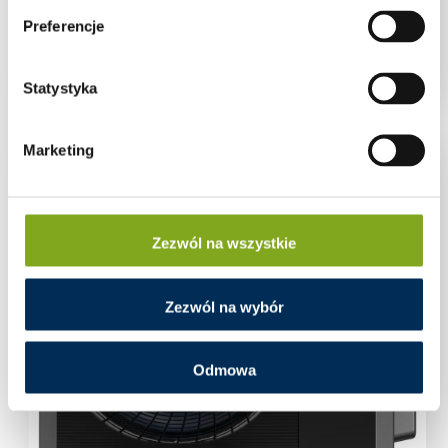
Pompa ciepła Midea 14 kW M-Thermal PRO
Preferencje
Monoblok R32 MHC-V14W/D2RN8-B2ER90
Zaloguj się aby zobaczyć cenę
Statystyka
Marketing
Zezwól na wszystkie
Zezwól na wybór
Odmowa