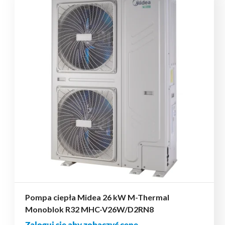
Pompa ciepła Midea 26 kW M-Thermal
Monoblok R32 MHC-V26W/D2RN8
Zaloguj się aby zobaczyć cenę