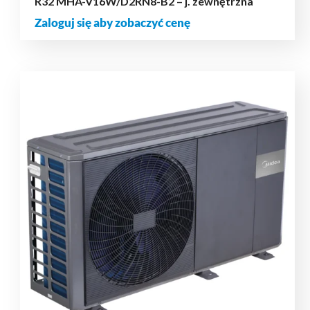
R32 MHA-V16W/D2RN8-B2 – j. zewnętrzna
Zaloguj się aby zobaczyć cenę