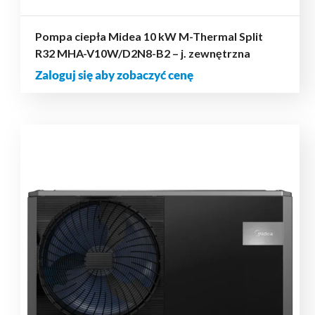
Pompa ciepła Midea 10 kW M-Thermal Split
R32 MHA-V10W/D2N8-B2 – j. zewnętrzna
Zaloguj się aby zobaczyć cenę