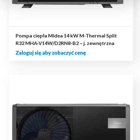
Pompa ciepła Midea 14 kW M-Thermal Split
R32 MHA-V14W/D2RN8-B2 – j. zewnętrzna
Zaloguj się aby zobaczyć cenę