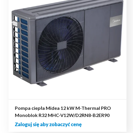
Pompa ciepła Midea 12 kW M-Thermal PRO
Monoblok R32 MHC-V12W/D2RN8-B2ER90
Zaloguj się aby zobaczyć cenę