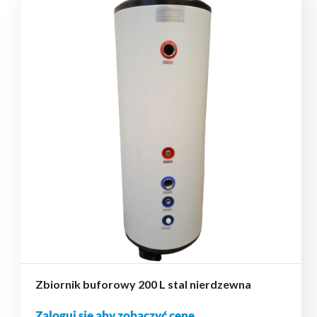
Zbiornik buforowy 200 L stal nierdzewna
Zaloguj się aby zobaczyć cenę