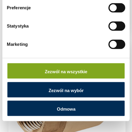
Preferencje
Zawór zwrotny 1″ z mosiężnym grzybkiem
Zaloguj się aby zobaczyć cenę
Statystyka
Marketing
Zezwól na wszystkie
Zezwól na wybór
Odmowa