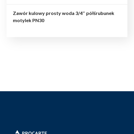
Zawór kulowy prosty woda 3/4″ półśrubunek
motylek PN30