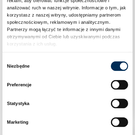
reklam, aby oferować funkcje społecznościowe i
analizować ruch w naszej witrynie.
Informacje o tym, jak
korzystasz z naszej witryny, udostępniamy partnerom
społecznościowym, reklamowym i analitycznym.
Partnerzy mogą łączyć te informacje z innymi danymi
otrzymywanymi od Ciebie lub uzyskiwanymi podczas
korzystania z ich usług.
Wybór
Niezbędne
zgody
Preferencje
Zawór kulowy prosty 3/4″ WZ motylek
Statystyka
Marketing