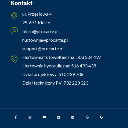
Kontakt
ul. Przęsłowa 4
25-671 Kielce
biuro@procarte.pl
hurtownia@procarte.pl
support@procarte.pl
Hurtownia fotowoltaiczna:
503 504 497
Hurtownia hydrauliczna:
516 493 439
Dział projektowy:
510 239 708
Dział techniczny PV:
732 223 323