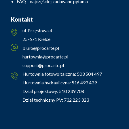
FAQ – najczęściej zadawane pytania
Kontakt
ul. Przęsłowa 4
25-671 Kielce
biuro@procarte.pl
hurtownia@procarte.pl
support@procarte.pl
Hurtownia fotowoltaiczna:
503 504 497
Hurtownia hydrauliczna:
516 493 439
Dział projektowy:
510 239 708
Dział techniczny PV:
732 223 323