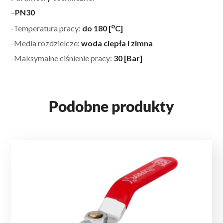
–
PN3
0
o
-Temperatura pracy:
do 180 [
C]
-Media rozdzielcze:
woda ciepła i zimna
-Maksymalne ciśnienie pracy:
30 [Bar]
Podobne produkty