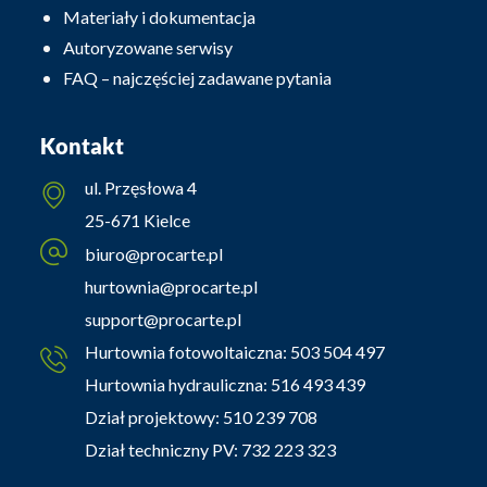
Materiały i dokumentacja
Autoryzowane serwisy
FAQ – najczęściej zadawane pytania
Kontakt
ul. Przęsłowa 4
25-671 Kielce
biuro@procarte.pl
hurtownia@procarte.pl
support@procarte.pl
Hurtownia fotowoltaiczna:
503 504 497
Hurtownia hydrauliczna:
516 493 439
Dział projektowy:
510 239 708
Dział techniczny PV:
732 223 323