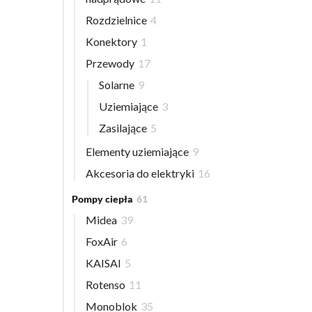
Rozdzielnice
4
Konektory
1
Przewody
17
Solarne
9
Uziemiające
3
Zasilające
5
Elementy uziemiające
9
Akcesoria do elektryki
16
Pompy ciepła
61
Midea
39
FoxAir
6
KAISAI
5
Rotenso
11
Monoblok
35