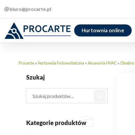
biuro@procarte.pl
Hurtownia online
Procarte
»
Hurtownia Fotowoltaiczna
»
Akcesoria HVAC
»
Obejmy i
Szukaj
Kategorie produktów