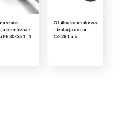
na szara-
Otulina kauczukowa
cja termiczna z
– izolacja do rur
i PE 30×35 1″ 1
13×28 1 mb