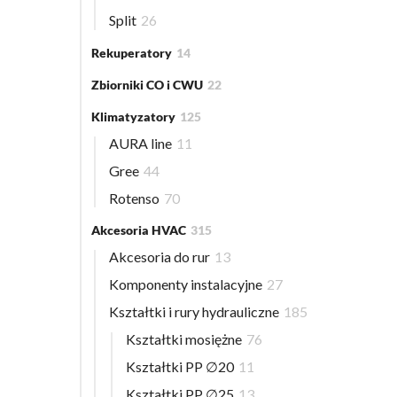
Split
26
Rekuperatory
14
Zbiorniki CO i CWU
22
Klimatyzatory
125
AURA line
11
Gree
44
Rotenso
70
Akcesoria HVAC
315
Akcesoria do rur
13
Komponenty instalacyjne
27
Kształtki i rury hydrauliczne
185
Kształtki mosiężne
76
Kształtki PP ∅20
11
Kształtki PP ∅25
13