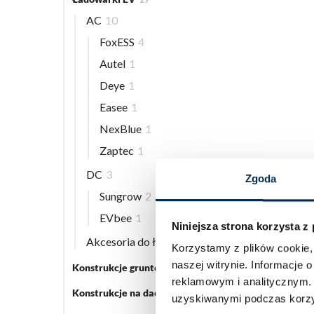
AC
10
FoxESS
4
Autel
1
Deye
1
Easee
1
NexBlue
1
Zaptec
1
DC
3
Zgoda
Sungrow
2
EVbee
1
Niniejsza strona korzysta z
Akcesoria do ładowarek EV
5
Korzystamy z plików cookie, 
naszej witrynie.
Informacje o
Konstrukcje gruntowe
5
reklamowym i analitycznym
Konstrukcje na dach płaski
3
uzyskiwanymi podczas korzys