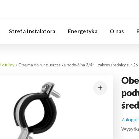
Serwis
Strefa Instalatora
Energetyka
O nas
 otuliny
»
Obejma do rur z uszczelką podwójna 3/4″ – zakres średnicy rur 2
Obej
pod
śre
Zaloguj
Wysyłka: