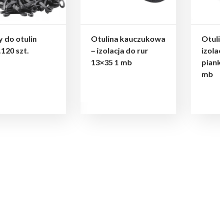
y do otulin
Otulina kauczukowa
Otuli
120 szt.
– izolacja do rur
izola
13×35 1 mb
piank
mb