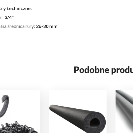
ry techniczne:
a :
3/4″
na średnica rury:
26-30 mm
Podobne prod