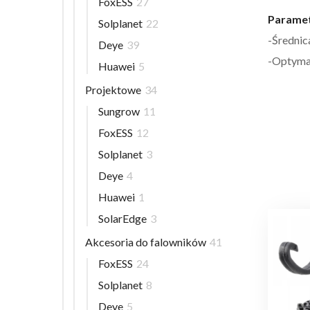
FoxESS
27
Paramet
Solplanet
22
-Średnic
Deye
39
-Optymal
Huawei
5
Projektowe
34
Sungrow
11
FoxESS
12
Solplanet
3
Deye
4
Huawei
1
SolarEdge
3
Akcesoria do falowników
41
FoxESS
24
Solplanet
8
Deye
5