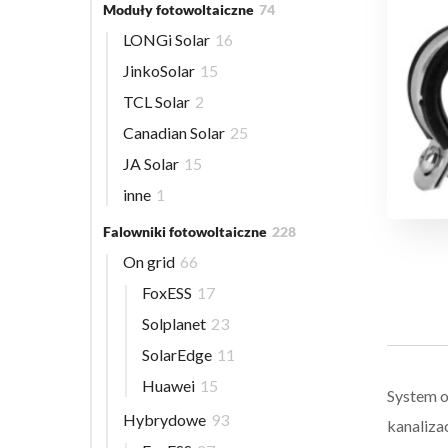
Moduły fotowoltaiczne
74
LONGi Solar
16
JinkoSolar
15
TCL Solar
2
Canadian Solar
25
JA Solar
15
inne
1
Falowniki fotowoltaiczne
228
On grid
66
FoxESS
17
Solplanet
23
SolarEdge
11
Huawei
15
System o
Hybrydowe
93
kanaliza