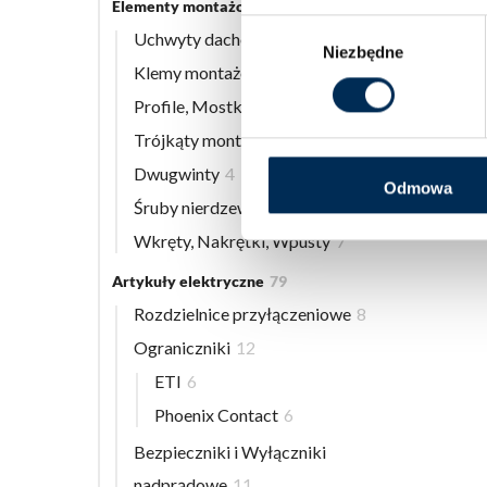
Elementy montażowe
56
Wybór
Uchwyty dachowe
8
Niezbędne
zgody
Klemy montażowe
12
Profile, Mostki
13
Trójkąty montażowe
3
Dwugwinty
4
Odmowa
Śruby nierdzewne
9
Wkręty, Nakrętki, Wpusty
7
Artykuły elektryczne
79
Rozdzielnice przyłączeniowe
8
Ograniczniki
12
ETI
6
Phoenix Contact
6
Bezpieczniki i Wyłączniki
nadprądowe
11