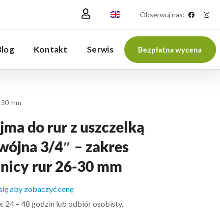
Obserwuj nas:
Blog
Kontakt
Serwis
Bezpłatna wycena
6-30 mm
ma do rur z uszczelką
wójna 3/4″ – zakres
dnicy rur 26-30 mm
 się aby zobaczyć cenę
 24 – 48 godzin lub odbiór osobisty.