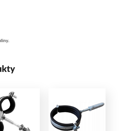
liny.
ukty