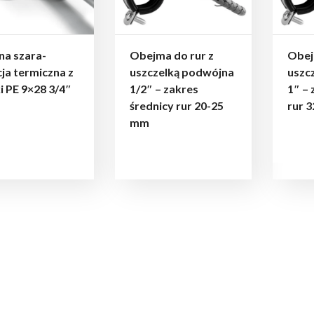
na szara-
Obejma do rur z
Obej
cja termiczna z
uszczelką podwójna
uszc
i PE 9×28 3/4″
1/2″ – zakres
1″ – 
średnicy rur 20-25
rur 
mm