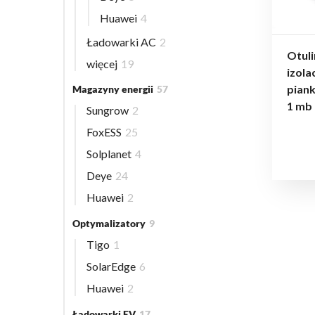
Huawei
4
Ładowarki AC
2
Otuli
więcej
19
izola
piank
Magazyny energii
57
1 mb
Sungrow
2
FoxESS
25
Solplanet
4
Deye
24
Huawei
2
Optymalizatory
9
Tigo
1
SolarEdge
6
Huawei
2
Ładowarki EV
17