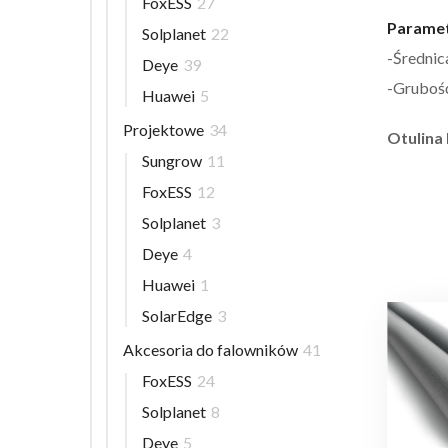
FoxESS
27
Paramet
Solplanet
22
-Średnic
Deye
39
-Grubość 
Huawei
5
Projektowe
34
Otulina
Sungrow
11
FoxESS
12
Solplanet
3
Deye
4
Huawei
1
SolarEdge
3
Akcesoria do falowników
41
FoxESS
24
Solplanet
8
Deye
5