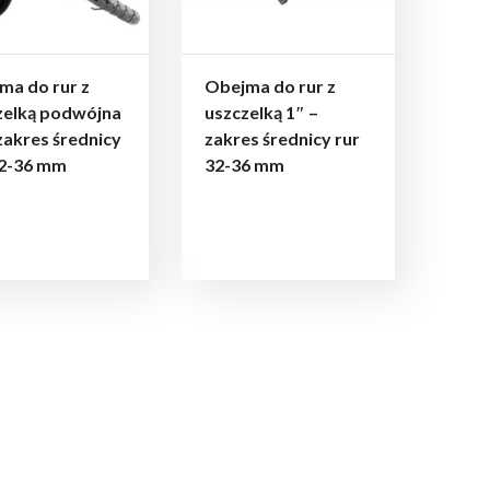
ma do rur z
Obejma do rur z
zelką podwójna
uszczelką 1″ –
zakres średnicy
zakres średnicy rur
32-36 mm
32-36 mm