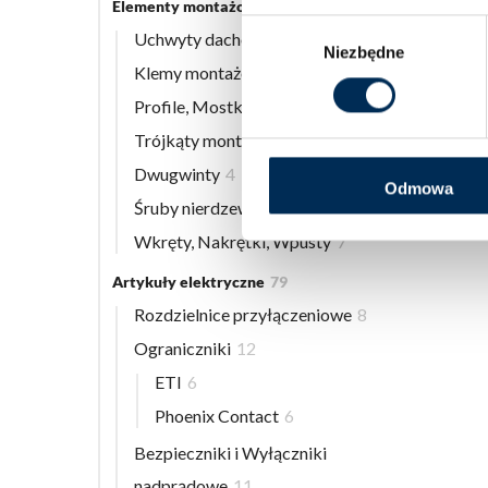
Elementy montażowe
56
Wybór
Uchwyty dachowe
8
Niezbędne
zgody
Klemy montażowe
12
Profile, Mostki
13
Trójkąty montażowe
3
Dwugwinty
4
Odmowa
Śruby nierdzewne
9
Wkręty, Nakrętki, Wpusty
7
Artykuły elektryczne
79
Rozdzielnice przyłączeniowe
8
Ograniczniki
12
ETI
6
Phoenix Contact
6
Bezpieczniki i Wyłączniki
nadprądowe
11