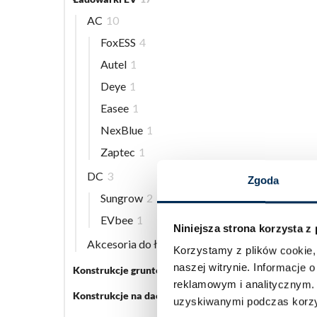
AC
10
FoxESS
4
Autel
1
Deye
1
Easee
1
NexBlue
1
Zaptec
1
DC
3
Zgoda
Sungrow
2
EVbee
1
Niniejsza strona korzysta z
Akcesoria do ładowarek EV
5
Korzystamy z plików cookie, 
naszej witrynie.
Informacje o
Konstrukcje gruntowe
5
reklamowym i analitycznym
Konstrukcje na dach płaski
3
uzyskiwanymi podczas korzys