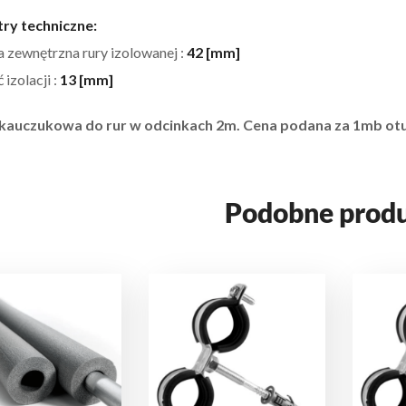
ry techniczne:
a zewnętrzna rury izolowanej :
42 [mm]
izolacji :
13 [mm]
 kauczukowa do rur w odcinkach 2m.
Cena podana za 1mb otu
Podobne prod