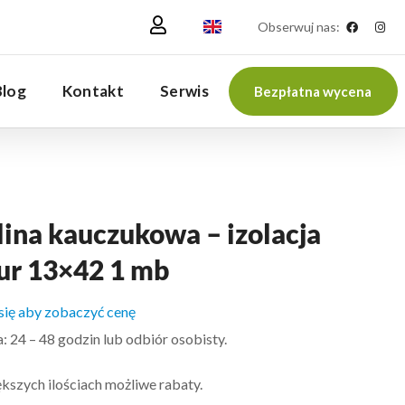
Obserwuj nas:
Blog
Kontakt
Serwis
Bezpłatna wycena
lina kauczukowa – izolacja
rur 13×42 1 mb
 się aby zobaczyć cenę
 24 – 48 godzin lub odbiór osobisty.
kszych ilościach możliwe rabaty.