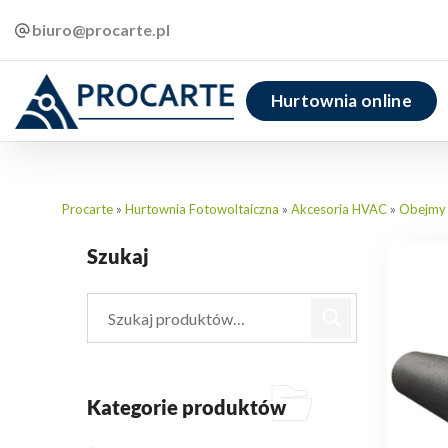
biuro@procarte.pl
Hurtownia online
Procarte
»
Hurtownia Fotowoltaiczna
»
Akcesoria HVAC
»
Obejmy i
Szukaj
Kategorie produktów