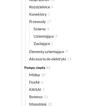
Rozdzielnice
4
Konektory
1
Przewody
17
Solarne
9
Uziemiające
3
Zasilające
5
Elementy uziemiające
9
Akcesoria do elektryki
16
Pompy ciepła
61
Midea
39
FoxAir
6
KAISAI
5
Rotenso
11
Monoblok
35