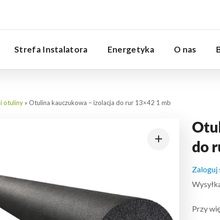
Serwis
Strefa Instalatora
Energetyka
O nas
 otuliny
»
Otulina kauczukowa – izolacja do rur 13×42 1 mb
Otu
do 
Zaloguj
Wysyłka:
Przy wię