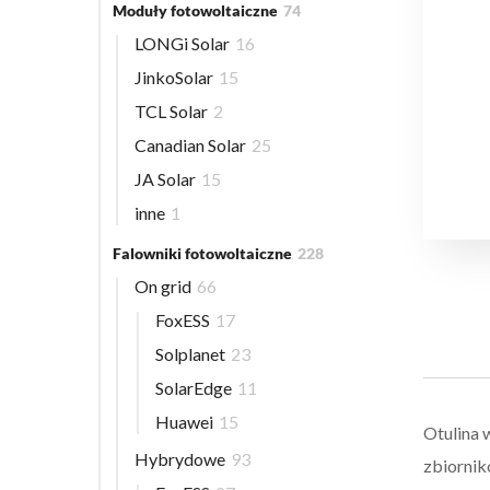
Moduły fotowoltaiczne
74
LONGi Solar
16
JinkoSolar
15
TCL Solar
2
Canadian Solar
25
JA Solar
15
inne
1
Falowniki fotowoltaiczne
228
On grid
66
FoxESS
17
Solplanet
23
SolarEdge
11
Huawei
15
Otulina 
Hybrydowe
93
zbiornik