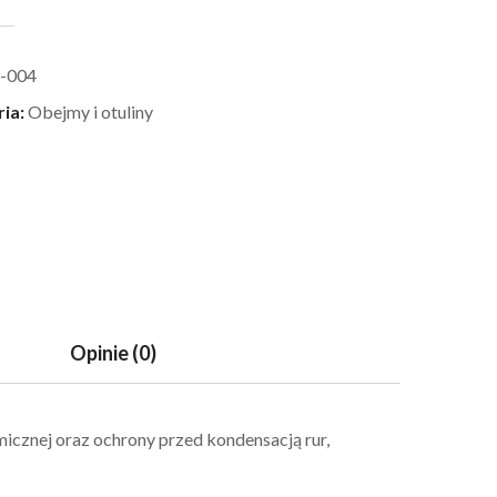
-004
ria:
Obejmy i otuliny
Opinie (0)
icznej oraz ochrony przed kondensacją rur,