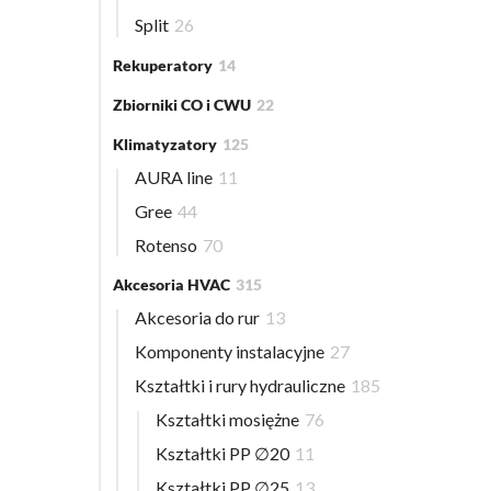
Split
26
Rekuperatory
14
Zbiorniki CO i CWU
22
Klimatyzatory
125
AURA line
11
Gree
44
Rotenso
70
Akcesoria HVAC
315
Akcesoria do rur
13
Komponenty instalacyjne
27
Kształtki i rury hydrauliczne
185
Kształtki mosiężne
76
Kształtki PP ∅20
11
Kształtki PP ∅25
13