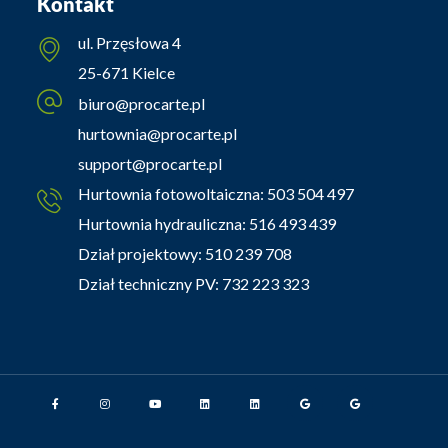
Kontakt
ul. Przęsłowa 4
25-671 Kielce
biuro@procarte.pl
hurtownia@procarte.pl
support@procarte.pl
Hurtownia fotowoltaiczna:
503 504 497
Hurtownia hydrauliczna:
516 493 439
Dział projektowy:
510 239 708
Dział techniczny PV:
732 223 323