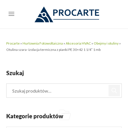
Procarte
»
Hurtownia Fotowoltaiczna
»
Akcesoria HVAC
»
Obejmy i otuliny
»
Otulina szara- izolacja termiczna z pianki PE 30×42 1 1/4″ 1 mb
Szukaj
Kategorie produktów