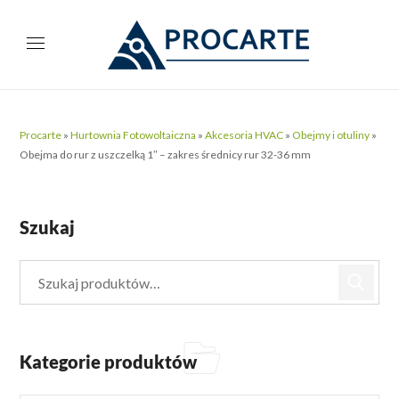
Procarte
»
Hurtownia Fotowoltaiczna
»
Akcesoria HVAC
»
Obejmy i otuliny
»
Obejma do rur z uszczelką 1″ – zakres średnicy rur 32-36 mm
Szukaj
Kategorie produktów