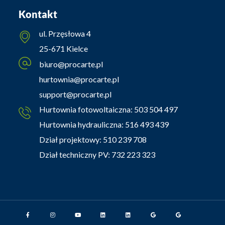
Kontakt
ul. Przęsłowa 4
25-671 Kielce
biuro@procarte.pl
hurtownia@procarte.pl
support@procarte.pl
Hurtownia fotowoltaiczna:
503 504 497
Hurtownia hydrauliczna:
516 493 439
Dział projektowy:
510 239 708
Dział techniczny PV:
732 223 323