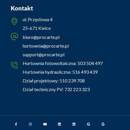
Kontakt
ul. Przęsłowa 4
25-671 Kielce
biuro@procarte.pl
hurtownia@procarte.pl
support@procarte.pl
Hurtownia fotowoltaiczna:
503 504 497
Hurtownia hydrauliczna:
516 493 439
Dział projektowy:
510 239 708
Dział techniczny PV:
732 223 323