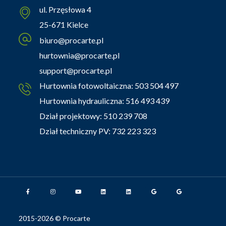
ul. Przęsłowa 4
25-671 Kielce
biuro@procarte.pl
hurtownia@procarte.pl
support@procarte.pl
Hurtownia fotowoltaiczna:
503 504 497
Hurtownia hydrauliczna:
516 493 439
Dział projektowy:
510 239 708
Dział techniczny PV:
732 223 323
2015-2026 © Procarte