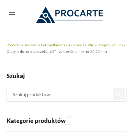
Procarte
»
Hurtownia Fotowoltaiczna
»
Akcesoria HVAC
»
Obejmy i otuliny
»
Obejma do rur z uszczelką 1/2″ – zakres średnicy rur 20-25 mm
Szukaj
Kategorie produktów