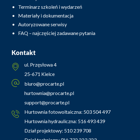
Terminarz szkoleń i wydarzeń
Materiały i dokumentacja
Autoryzowane serwisy
FAQ – najczęściej zadawane pytania
Kontakt
ul. Przęsłowa 4
25-671 Kielce
biuro@procarte.pl
hurtownia@procarte.pl
support@procarte.pl
Hurtownia fotowoltaiczna:
503 504 497
Hurtownia hydrauliczna:
516 493 439
Dział projektowy:
510 239 708
Dział techniczny PV:
732 223 323