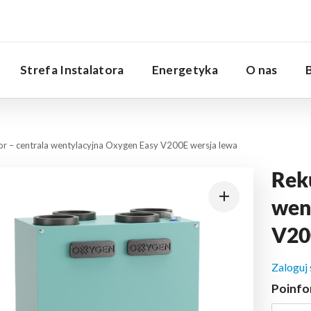
Serwis
Strefa Instalatora
Energetyka
O nas
r – centrala wentylacyjna Oxygen Easy V200E wersja lewa
Rek
wen
V20
Zaloguj
Poinfo