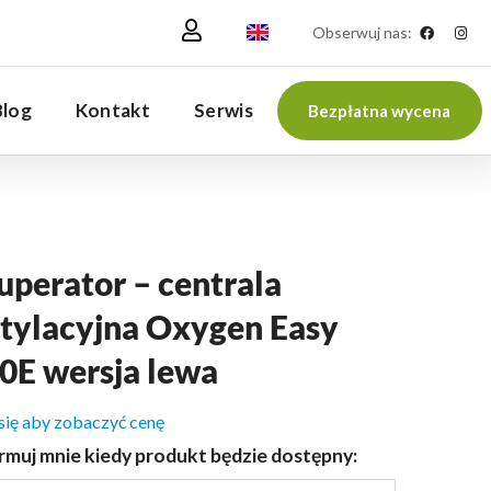
Obserwuj nas:
Blog
Kontakt
Serwis
Bezpłatna wycena
uperator – centrala
tylacyjna Oxygen Easy
0E wersja lewa
 się aby zobaczyć cenę
rmuj mnie kiedy produkt będzie dostępny: