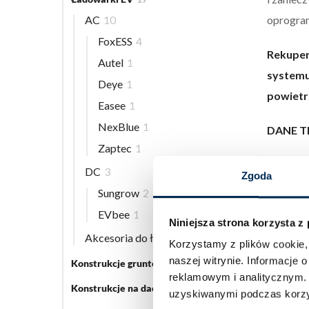
oprogram
AC
10
FoxESS
4
Rekuper
Autel
1
systemu
Deye
1
powietrz
Easee
1
NexBlue
1
DANE T
Zaptec
1
Produ
DC
3
Zgoda
Nazw
Sungrow
2
Wersj
EVbee
1
Niniejsza strona korzysta z
Klasa
Akcesoria do ładowarek EV
5
Korzystamy z plików cookie, 
Dekla
naszej witrynie.
Informacje o
Konstrukcje gruntowe
5
Typ z
reklamowym i analitycznym
Konstrukcje na dach płaski
3
Syste
uzyskiwanymi podczas korzys