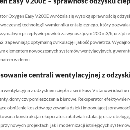
n Easy V200E – sprawność odzysku ciep
tor Oxygen Easy V200E wyróżnia się wysoką sprawnością odzysku 
owoczesnej technologii wymiennika entalpicznego, który pozwala 
symalnym przepływie powietrza wynoszącym 200 m3/h, urządzeni
2, zapewniając optymalną cyrkulację i jakość powietrza. Wydajn
ym elementem nowoczesnych systemów wentylacyjnych, gwarantu
imatem w domu.
sowanie centrali wentylacyjnej z odzys
a wentylacyjna z odzyskiem ciepła z serii Easy V stanowi idealne r
nty, domy czy pomieszczenia biurowe. Rekuperator efektywnie re
ące obniżenie kosztów ogrzewania dzięki imponującej sprawności
towana konstrukcja rekuperatora ułatwia instalację oraz obsługę
przy nowych projektach, jak i modernizacji istniejących systemó