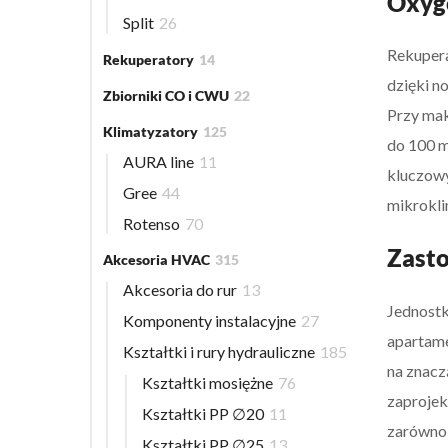
Oxyge
Split
26
Rekupera
Rekuperatory
14
dzięki n
Zbiorniki CO i CWU
22
Przy mak
Klimatyzatory
125
do 100 m
AURA line
11
kluczow
Gree
44
mikrokl
Rotenso
70
Zasto
Akcesoria HVAC
315
Akcesoria do rur
13
Jednostk
Komponenty instalacyjne
27
apartame
Kształtki i rury hydrauliczne
185
na znacz
Kształtki mosiężne
76
zaprojek
Kształtki PP ∅20
11
zarówno 
Kształtki PP ∅25
13