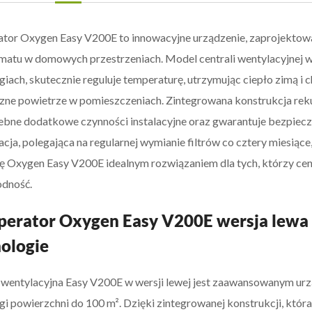
tor Oxygen Easy V200E to innowacyjne urządzenie, zaprojektow
matu w domowych przestrzeniach. Model centrali wentylacyjnej w
giach, skutecznie reguluje temperaturę, utrzymując ciepło zimą i 
iczne powietrze w pomieszczeniach. Zintegrowana konstrukcja reku
ebne dodatkowe czynności instalacyjne oraz gwarantuje bezpiecz
cja, polegająca na regularnej wymianie filtrów co cztery miesiące,
ę Oxygen Easy V200E idealnym rozwiązaniem dla tych, którzy cen
odność.
erator Oxygen Easy V200E wersja lewa 
ologie
 wentylacyjna Easy V200E w wersji lewej jest zaawansowanym u
gi powierzchni do 100 m². Dzięki zintegrowanej konstrukcji, kt