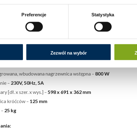
ność –
86,6%
ływ maksymalny –
200 m3/h
Preferencje
Statystyka
 energii elektrycznej napędu wentylatora –
168 W
m mocy akustycznej –
51 dB
encyjne natężenie przepływu –
0.039 m3/s
encyjna różnica ciśnień –
50 Pa
Zezwól na wybór
Z
stkowy pobór mocy –
0.39 W/(m3/h)
e zużycie energii elektrycznej –
249 kWh/100m2
growana, wbudowana nagrzewnica wstępna –
800 W
anie –
230V, 50Hz, 5A
y [dł. x szer. x wys.] –
598 x 691 x 362 mm
ica króćców –
125 mm
 –
25 kg
ania: