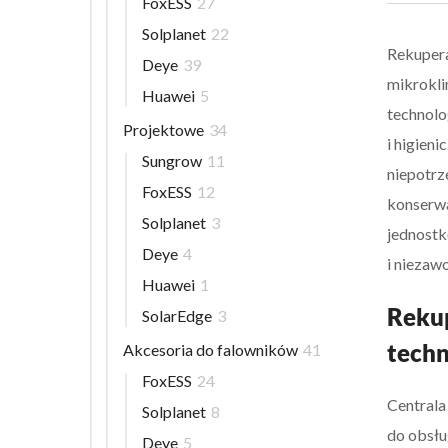
FoxESS
27
Solplanet
22
Rekupera
Deye
39
mikrokli
Huawei
5
technolo
Projektowe
34
i higien
Sungrow
11
niepotrz
FoxESS
12
konserwa
Solplanet
3
jednostk
Deye
4
i niezaw
Huawei
1
Rekup
SolarEdge
3
techn
Akcesoria do falowników
41
FoxESS
24
Centrala
Solplanet
8
do obsłu
Deye
5