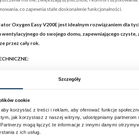
owania, co zapewnia stałe doskonalenie funkcjonalności.
ator Oxygen Easy V200E jest idealnym rozwiązaniem dla tyc
 wentylacyjnego do swojego domu, zapewniającego czyste,
e przez cały rok.
ECHNICZNE:
cent –
Oxygen
Szczegóły
a systemu –
Rekuperator Oxygen Easy V200E
a –
lewa
 plików cookie
 JZE –
A
aby korzystać z treści i reklam, aby oferować funkcje społecz
rowana technologia:
dwukierunkowa wentylacja mieszkaniow
 tym, jak korzystasz z naszej witryny, udostępniamy partnero
ainstalowanego napędu:
Napęd o zmiennej prędkości
.
Partnerzy mogą łączyć te informacje z innymi danymi otrzymyw
m odzysku ciepła –
rekuperacyjny
tania z ich usług.