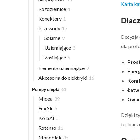
Karta k
Rozdzielnice
4
Konektory
1
Dlacz
Przewody
17
Decyzja 
Solarne
9
dla prof
Uziemiające
3
Zasilające
5
Prost
Elementy uziemiające
9
Ener
Akcesoria do elektryki
16
Komf
Pompy ciepła
61
Łatwo
Midea
39
Gwara
FoxAir
6
Dzięki t
KAISAI
5
technicz
Rotenso
11
Monoblok
35