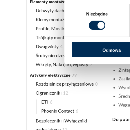
Spraw
Elementy montażowe
56
Wybór
Przep
Uchwyty dachowe
8
Niezbędne
zgody
Pobór
Klemy montażowe
12
Pozio
Profile, Mostki
13
Refer
Trójkąty montażowe
3
Refer
Dwugwinty
4
Odmowa
Jedno
Śruby nierdzewne
9
Roczn
Wkręty, Nakrętki, Wpusty
7
Zinte
Artykuły elektryczne
79
Zasil
Rozdzielnice przyłączeniowe
8
Wymiar
Ograniczniki
12
Średn
ETI
6
Waga
Phoenix Contact
6
Do pobr
Bezpieczniki i Wyłączniki
nadprądowe
11