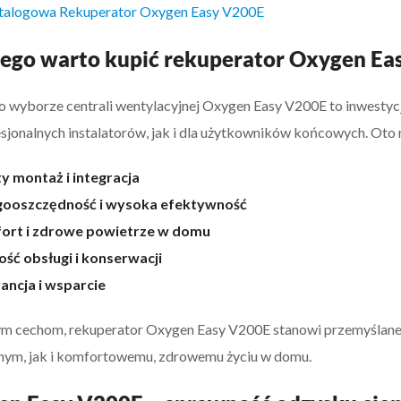
atalogowa Rekuperator Oxygen Easy V200E
ego warto kupić rekuperator Oxygen Ea
o wyborze centrali wentylacyjnej Oxygen Easy V200E to inwestycj
esjonalnych instalatorów, jak i dla użytkowników końcowych. Oto 
y montaż i integracja
gooszczędność i wysoka efektywność
ort i zdrowe powietrze w domu
ść obsługi i konserwacji
ncja i wsparcie
ym cechom, rekuperator Oxygen Easy V200E stanowi przemyślane
nym, jak i komfortowemu, zdrowemu życiu w domu.