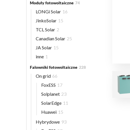
Moduły fotowoltaiczne
74
LONGi Solar
16
JinkoSolar
15
TCL Solar
2
Canadian Solar
25
JA Solar
15
inne
1
Falowniki fotowoltaiczne
228
On grid
66
FoxESS
17
Solplanet
23
SolarEdge
11
Huawei
15
Hybrydowe
93