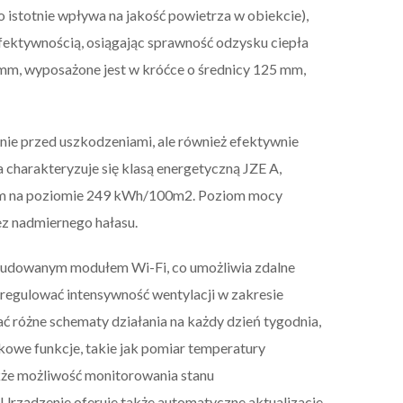
 istotnie wpływa na jakość powietrza w obiekcie),
fektywnością, osiągając sprawność odzysku ciepła
mm, wyposażone jest w króćce o średnicy 125 mm,
enie przed uszkodzeniami, ale również efektywnie
 charakteryzuje się klasą energetyczną JZE A,
ciem na poziomie 249 kWh/100m2. Poziom mocy
ez nadmiernego hałasu.
wbudowanym modułem Wi-Fi, co umożliwia zdalne
regulować intensywność wentylacji w zakresie
 różne schematy działania na każdy dzień tygodnia,
owe funkcje, takie jak pomiar temperatury
akże możliwość monitorowania stanu
. Urządzenie oferuje także automatyczne aktualizacje