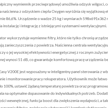
alpiczny wymiennik przeciwprądowy( umożliwia odzysk wilgoci, co
a naścienna z odzyskiem ciepła Oxygen wyróżnia się wyjątkową e
mie 86,6%. Urządzenie o wadze 25 kg i wymiarach 598x691x362 
a instalację i integrację z istniejącymi systemami wentylacyjnymi.
tor wykorzystuje wymienne filtry, które nie tylko chronią urządz
ją zanieczyszczenia z powietrza. Naścienna centrala wentylacyjna
czy o jej wysokiej efektywności energetycznej z rocznym zuży
nej wynosi 51 dB, co gwarantuje komfortową pracę urządzenia b
asy V200E jest wyposażony w inteligentny panel sterowania z 
nie i monitorowanie pracy rekuperatora. Użytkownik może łatwo 
o 100%, ustawić żądaną temperaturę powietrza oraz programować
la na optymalne dopasowanie do indywidualnych potrzeb. Dodatk
ności wewnętrznej, funkcja boost dla zwiększenia wydajności, a t
zyszczenia filtrów, zwiększają użyteczność i komfort użytkowania