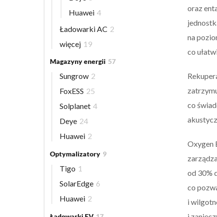
oraz ent
Huawei
4
jednostk
Ładowarki AC
2
na pozio
więcej
19
co ułatwi
Magazyny energii
57
Rekupera
Sungrow
2
zatrzymu
FoxESS
25
co świad
Solplanet
4
akustycz
Deye
24
Huawei
2
Oxygen E
Optymalizatory
9
zarządza
Tigo
1
od 30% d
SolarEdge
6
co pozwa
Huawei
2
i wilgot
i zaniec
Ładowarki EV
17