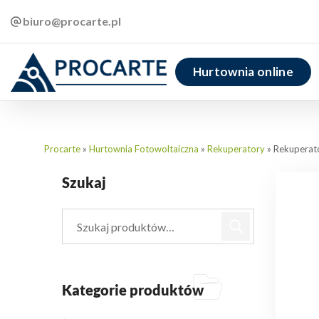
biuro@procarte.pl
Hurtownia online
Procarte
»
Hurtownia Fotowoltaiczna
»
Rekuperatory
»
Rekuperato
Szukaj
Kategorie produktów