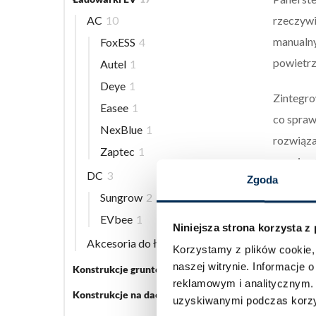
rzeczywi
AC
10
manualny
FoxESS
4
powietrz
Autel
1
Deye
1
Zintegro
Easee
1
co spraw
NexBlue
1
rozwiąza
Zaptec
1
na najwy
DC
3
Zgoda
DANE T
Sungrow
2
EVbee
1
Niniejsza strona korzysta z
Produ
Akcesoria do ładowarek EV
5
Korzystamy z plików cookie, 
Nazw
naszej witrynie.
Informacje o
Konstrukcje gruntowe
5
Wersj
reklamowym i analitycznym
Konstrukcje na dach płaski
3
Klasa
uzyskiwanymi podczas korzys