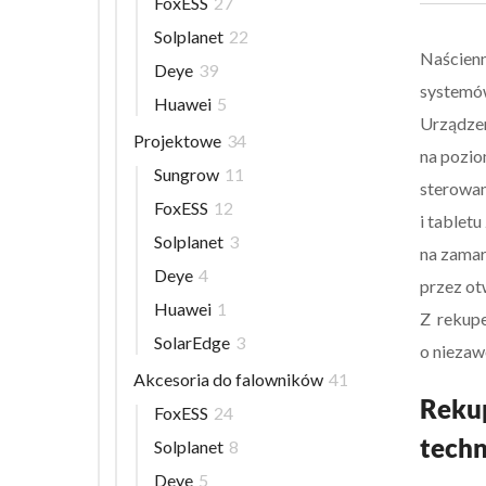
FoxESS
27
Solplanet
22
Naścienn
Deye
39
systemów
Huawei
5
Urządze
Projektowe
34
na pozio
Sungrow
11
sterowan
FoxESS
12
i tablet
Solplanet
3
na zamar
Deye
4
przez ot
Huawei
1
Z rekupe
SolarEdge
3
o niezaw
Akcesoria do falowników
41
Rekup
FoxESS
24
techn
Solplanet
8
Deye
5