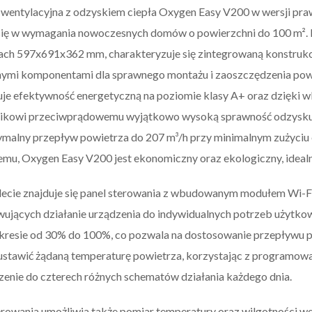
 wentylacyjna z odzyskiem ciepła Oxygen Easy V200 w wersji prawe
się w wymagania nowoczesnych domów o powierzchni do 100 m².
ach 597x691x362 mm, charakteryzuje się zintegrowaną konstruk
ymi komponentami dla sprawnego montażu i zaoszczędzenia powie
uje efektywność energetyczną na poziomie klasy A+ oraz dzię
ikowi przeciwprądowemu wyjątkowo wysoką sprawność odzysku 
malny przepływ powietrza do 207 m³/h przy minimalnym zużyciu
emu, Oxygen Easy V200 jest ekonomiczny oraz ekologiczny, idealn
cie znajduje się panel sterowania z wbudowanym modułem Wi-Fi,
ujących działanie urządzenia do indywidualnych potrzeb użytkow
akresie od 30% do 100%, co pozwala na dostosowanie przepływu
ustawić żądaną temperaturę powietrza, korzystając z programow
zenie do czterech różnych schematów działania każdego dnia.
erowania umożliwia także pomiar temperatury oraz wilgotności we