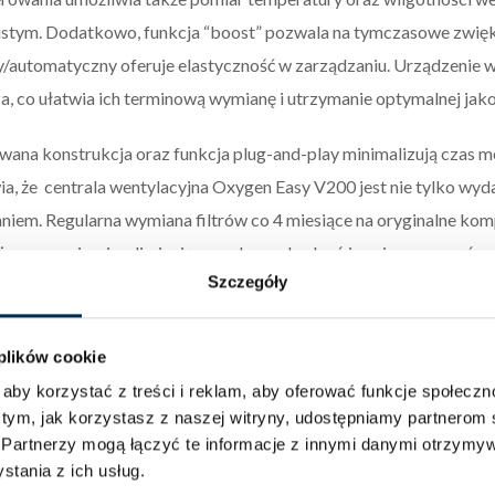
stym. Dodatkowo, funkcja “boost” pozwala na tymczasowe zwięks
/automatyczny oferuje elastyczność w zarządzaniu. Urządzenie ws
a, co ułatwia ich terminową wymianę i utrzymanie optymalnej jakośc
wana konstrukcja oraz funkcja plug-and-play minimalizują czas mo
ia, że centrala wentylacyjna Oxygen Easy V200 jest nie tylko wy
niem. Regularna wymiana filtrów co 4 miesiące na oryginalne ko
ższym poziomie, eliminując ryzyko uszkodzeń i zanieczyszczeń w 
Szczegóły
ECHNICZNE:
 plików cookie
cent –
Oxygen
aby korzystać z treści i reklam, aby oferować funkcje społecz
a systemu –
Rekuperator Oxygen Easy V200
 tym, jak korzystasz z naszej witryny, udostępniamy partnero
a –
prawa
.
Partnerzy mogą łączyć te informacje z innymi danymi otrzymyw
 JZE –
A+
tania z ich usług.