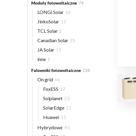
Moduły fotowoltaiczne
74
LONGi Solar
16
JinkoSolar
15
TCL Solar
2
Canadian Solar
25
JA Solar
15
inne
1
Falowniki fotowoltaiczne
228
On grid
66
FoxESS
17
Solplanet
23
SolarEdge
11
Huawei
15
Hybrydowe
93