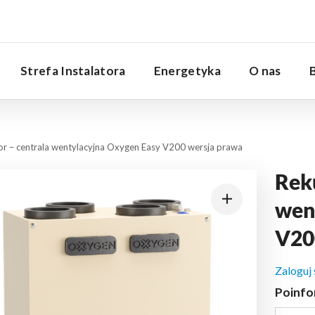
Serwis
Strefa Instalatora
Energetyka
O nas
r – centrala wentylacyjna Oxygen Easy V200 wersja prawa
Rek
wen
V20
Zaloguj
Poinfo