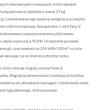
j to innowacyjne rozwiązanie, które idealnie
 Kompaktowe urządzenie o masie 23 kg
cją z wbudowaną nagrzewnicę wstępną oraz innymi
rzchni montażowej. Rekuperator z serii Easy V
ki wbudowanemu zaawansowanemu płytowemu
ciepła wynoszącą 92,8%. Urządzenie pozwala
 energii, szacowanym na 254 kWh/100 m² rocznie
ie wpisując się w obecne potrzeby rynku.
 który oferuje bogaty zestaw funkcji
nika. Regulacja intensywności wentylacji możliwa
 powietrza do aktualnych wymagań. Użytkownik może
ania tygodniowego, które pozwala
wnątrz obiektu, dostarczając dane w czasie