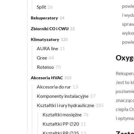
powie
Split
26
i wyd
Rekuperatory
14
spraw
Zbiorniki CO i CWU
22
wykon
Klimatyzatory
125
powie
AURA line
11
Oxyge
Gree
44
Rotenso
70
Rekupera
Akcesoria HVAC
315
Jest to 
Akcesoria do rur
13
poziomie
Komponenty instalacyjne
27
znacząco
Kształtki i rury hydrauliczne
185
ciepła O
Kształtki mosiężne
76
i optyma
Kształtki PP ∅20
11
Zasto
Kształtki PP ∅25
13