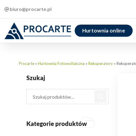
biuro@procarte.pl
Hurtownia online
Procarte
»
Hurtownia Fotowoltaiczna
»
Rekuperatory
»
Rekuperato
Szukaj
Kategorie produktów