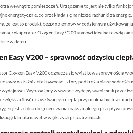
trza wewnątrz pomieszczeń. Urządzenie to jest nie tylko funkcjon
ajne energetycznie, co przekłada się na niższe rachunki za energię
ia, że jest to produkt bezproblemowy w codziennym użytkowaniu. D
ania, rekuperator Oxygen Easy V200 stanowi idealne rozwiązanie 
trze w domu.
n Easy V200 – sprawność odzysku ciepł
tor Oxygen Easy V200 odznacza się wyjątkową sprawnością w odz
kluczowy wskaźnik efektywności, który podkreśla niezawodność 
 wydajności. Wyposażony w wysoce wydajny wymiennik przeciwpr
 zwiększa ilość odzyskiwanego ciepła przy minimalnych stratach
xygen jest zdolna do generowania maksymalnego przepływu powie
lizację klimatu nawet w większych przestrzeniach.
sowanie centrali wentylacyjnej z odzysk