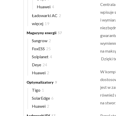
Centrala
Huawei
4
wpisuje 
Ładowarki AC
2
i wymiar
więcej
19
niezbędn
Magazyny energii
57
gwarant
Sungrow
2
wymienn
FoxESS
25
na maksy
Solplanet
4
Dzięki t
Deye
24
W komple
Huawei
2
dostosow
Optymalizatory
9
jest w z
Tigo
1
również 
SolarEdge
6
na stwor
Huawei
2
Panel st
Ładowarki EV
17