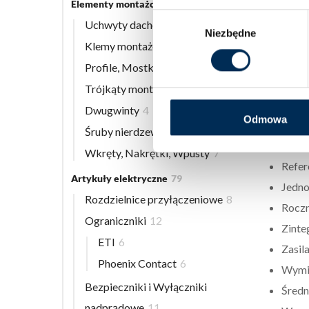
Dekla
Elementy montażowe
56
Wybór
Typ z
Uchwyty dachowe
8
Niezbędne
zgody
Syste
Klemy montażowe
12
Spraw
Profile, Mostki
13
Przep
Trójkąty montażowe
3
Pobór
Dwugwinty
4
Odmowa
Pozio
Śruby nierdzewne
9
Refer
Wkręty, Nakrętki, Wpusty
7
Refer
Artykuły elektryczne
79
Jedno
Rozdzielnice przyłączeniowe
8
Roczn
Ograniczniki
12
Zinte
ETI
6
Zasil
Phoenix Contact
6
Wymiar
Bezpieczniki i Wyłączniki
Średn
nadprądowe
11