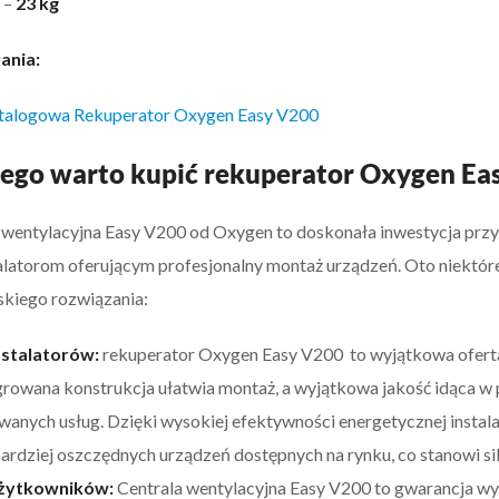
 –
23 kg
ania:
atalogowa Rekuperator Oxygen Easy V200
ego warto kupić rekuperator Oxygen Ea
 wentylacyjna Easy V200 od Oxygen to doskonała inwestycja prz
stalatorom oferującym profesjonalny montaż urządzeń. Oto niektór
kiego rozwiązania:
nstalatorów:
rekuperator Oxygen Easy V200 to wyjątkowa oferta
growana konstrukcja ułatwia montaż, a wyjątkowa jakość idąca 
wanych usług. Dzięki wysokiej efektywności energetycznej insta
bardziej oszczędnych urządzeń dostępnych na rynku, co stanowi s
użytkowników:
Centrala wentylacyjna Easy V200 to gwarancja wy