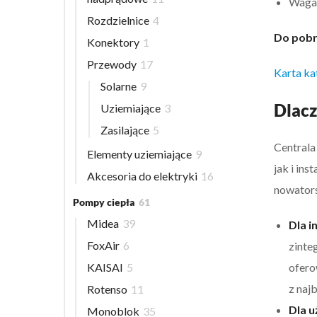
Waga
Rozdzielnice
4
Do pobr
Konektory
1
Przewody
17
Karta k
Solarne
9
Dlacz
Uziemiające
3
Zasilające
5
Centrala
Elementy uziemiające
9
jak i in
Akcesoria do elektryki
16
nowators
Pompy ciepła
61
Midea
39
Dla i
FoxAir
6
zinte
KAISAI
5
ofero
z naj
Rotenso
11
Dla 
Monoblok
35