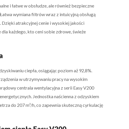
alne i łatwe w obsłudze, ale również bezpieczne
. Łatwa wymiana filtrów wraz z intuicyjną obsługą
zięki atrakcyjnej cenie i wysokiej jakości
dla każdego, kto ceni sobie zdrowe, świeże
a
yskiwaniu ciepła, osiągając poziom aż 92,8%.
urządzenia w utrzymywaniu pracy na wysokim
ądowy centrala wentylacyjna z serii Easy V200
 energetycznych. Jednostka naścienna z odzyskiem
trza do 207 m³/h, co zapewnia skuteczną cyrkulację
iem ciepła Easy V200