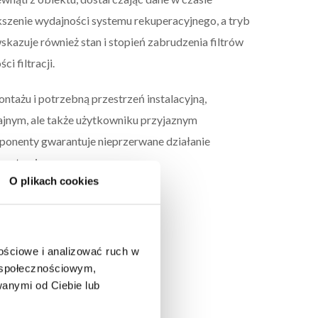
zenie wydajności systemu rekuperacyjnego, a tryb
kazuje również stan i stopień zabrudzenia filtrów
i filtracji.
ntażu i potrzebną przestrzeń instalacyjną,
dajnym, ale także użytkowniku przyjaznym
mponenty gwarantuje nieprzerwane działanie
systemie.
O plikach cookies
nościowe i analizować ruch w
m społecznościowym,
anymi od Ciebie lub