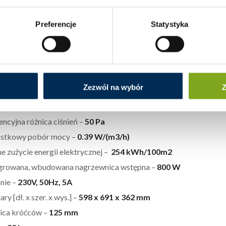
rowana technologia:
dwukierunkowa wentylacja mieszkaniow
ainstalowanego napędu:
Napęd o zmiennej prędkości
Preferencje
Statystyka
m odzysku ciepła –
rekuperacyjny
ność –
92,8%
ływ maksymalny –
207 m3/h
 energii elektrycznej napędu wentylatora –
168 W
Zezwól na wybór
Z
m mocy akustycznej –
51 dB
encyjne natężenie przepływu –
0.040 m3/s
encyjna różnica ciśnień –
50 Pa
stkowy pobór mocy –
0.39 W/(m3/h)
e zużycie energii elektrycznej –
254 kWh/100m2
growana, wbudowana nagrzewnica wstępna –
800 W
anie –
230V, 50Hz, 5A
y [dł. x szer. x wys.] –
598 x 691 x 362 mm
ica króćców –
125 mm