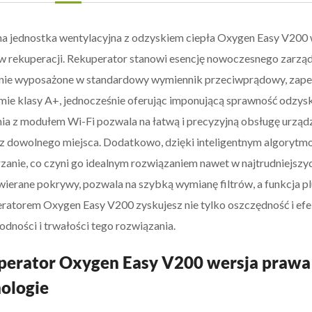
a jednostka wentylacyjna z odzyskiem ciepła Oxygen Easy V200 w 
 rekuperacji. Rekuperator stanowi esencję nowoczesnego zarząd
nie wyposażone w standardowy wymiennik przeciwprądowy, zape
mie klasy A+, jednocześnie oferując imponującą sprawność odzysk
ia z modułem Wi-Fi pozwala na łatwą i precyzyjną obsługę urzą
u z dowolnego miejsca. Dodatkowo, dzięki inteligentnym algorytm
zanie, co czyni go idealnym rozwiązaniem nawet w najtrudniejsz
wierane pokrywy, pozwala na szybką wymianę filtrów, a funkcja pl
ratorem Oxygen Easy V200 zyskujesz nie tylko oszczędność i efek
odności i trwałości tego rozwiązania.
erator Oxygen Easy V200 wersja prawa 
ologie