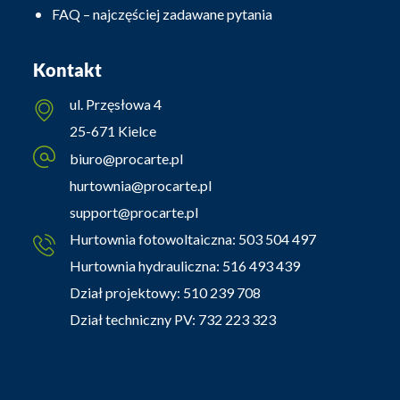
FAQ – najczęściej zadawane pytania
Kontakt
ul. Przęsłowa 4
25-671 Kielce
biuro@procarte.pl
hurtownia@procarte.pl
support@procarte.pl
Hurtownia fotowoltaiczna:
503 504 497
Hurtownia hydrauliczna:
516 493 439
Dział projektowy:
510 239 708
Dział techniczny PV:
732 223 323