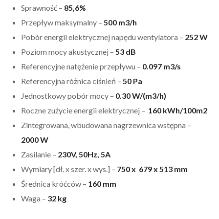
Sprawność –
85,6%
Przepływ maksymalny –
500 m3/h
Pobór energii elektrycznej napędu wentylatora –
252 W
Poziom mocy akustycznej –
53 dB
Referencyjne natężenie przepływu –
0.097 m3/s
Referencyjna różnica ciśnień –
50 Pa
Jednostkowy pobór mocy –
0.30 W/(m3/h)
Roczne zużycie energii elektrycznej –
160 kWh/100m2
Zintegrowana, wbudowana nagrzewnica wstępna –
2000 W
Zasilanie –
230V, 50Hz, 5A
Wymiary [dł. x szer. x wys.] –
750 x 679 x 513 mm
Średnica króćców –
160 mm
Waga –
32 kg