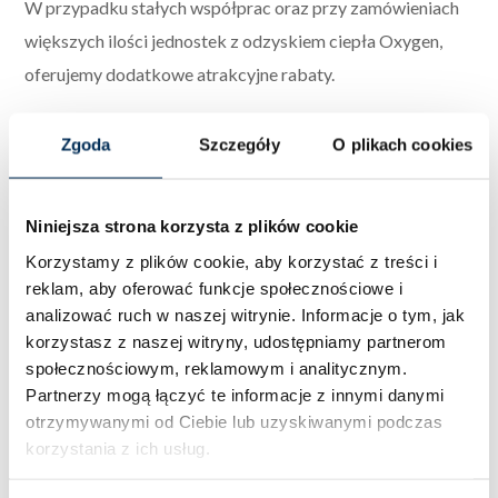
W przypadku stałych współprac oraz przy zamówieniach
większych ilości jednostek z odzyskiem ciepła Oxygen,
oferujemy dodatkowe atrakcyjne rabaty.
Oxygen – najważniejsze informacje
Zgoda
Szczegóły
O plikach cookies
o producencie rekuperatorów
Niniejsza strona korzysta z plików cookie
Oxygen to producent wysokiej klasy, zaawansowanych
Korzystamy z plików cookie, aby korzystać z treści i
technologicznie systemów rekuperacji, dostosowanych
reklam, aby oferować funkcje społecznościowe i
do indywidualnych potrzeb użytkowników. Firma oferuje
analizować ruch w naszej witrynie.
Informacje o tym, jak
wersje z tradycyjnym wymiennikiem przeciwprądowym
korzystasz z naszej witryny, udostępniamy partnerom
oraz entalpicznym, umożliwiającym efektywny odzysk
społecznościowym, reklamowym i analitycznym.
Partnerzy mogą łączyć te informacje z innymi danymi
wilgoci, co znacząco wpływa na zdrowie i komfort
otrzymywanymi od Ciebie lub uzyskiwanymi podczas
użytkowników. Rekuperatory Oxygen są dostępne
korzystania z ich usług.
zarówno dla małych, jak i dużych powierzchni – nawet
do 300 m². Wszystkie urządzenia produkowane są e