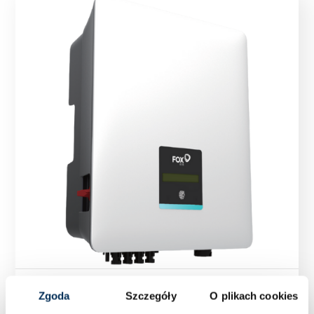
Falownik Inwerter FoxESS T6-G3 6 kW GD470
Zgoda
Szczegóły
O plikach cookies