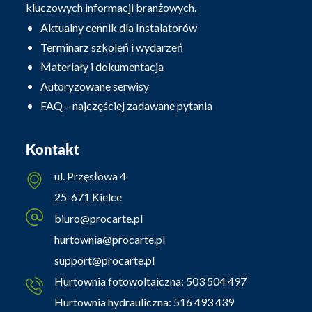
kluczowych informacji branżowych.
Aktualny cennik dla Instalatorów
Terminarz szkoleń i wydarzeń
Materiały i dokumentacja
Autoryzowane serwisy
FAQ – najczęściej zadawane pytania
Kontakt
ul. Przęsłowa 4
25-671 Kielce
biuro@procarte.pl
hurtownia@procarte.pl
support@procarte.pl
Hurtownia fotowoltaiczna:
503 504 497
Hurtownia hydrauliczna:
516 493 439