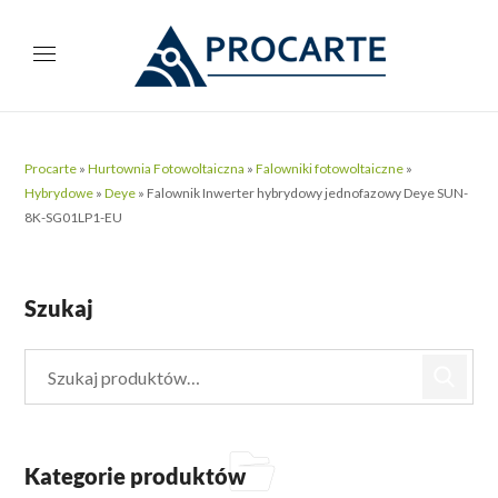
Procarte
»
Hurtownia Fotowoltaiczna
»
Falowniki fotowoltaiczne
»
Hybrydowe
»
Deye
»
Falownik Inwerter hybrydowy jednofazowy Deye SUN-
8K-SG01LP1-EU
Szukaj
Kategorie produktów