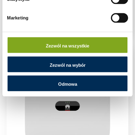
Falownik Inwerter FoxESS T4-G3 4 kW GD470
Marketing
Zezwól na wszystkie
Zezwól na wybór
Odmowa