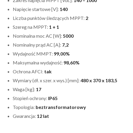
Zakres napięcia MPPT [Vdc]:
140 – 1000
Napięcie startowe [V]:
140
Liczba punktów śledzących MPPT:
2
Szereg na MPPT:
1 + 1
Nominalna moc AC [W]:
5000
Nominalny prąd AC [A]:
7,2
Wydajność MMPT:
99,00%
Maksymalna wydajność:
98,60%
Ochrona AFCI:
tak
Wymiary (dł. x szer. x wys.) [mm]:
480 x 370 x 183,5
Waga [kg]:
17
Stopień ochrony:
IP65
Topologia:
beztransformatorowy
Gwarancja:
12 lat