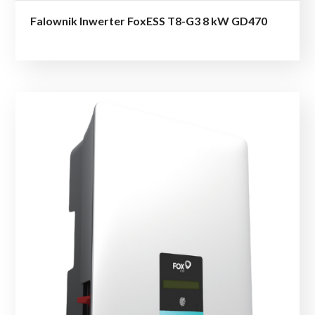
Falownik Inwerter FoxESS T8-G3 8 kW GD470