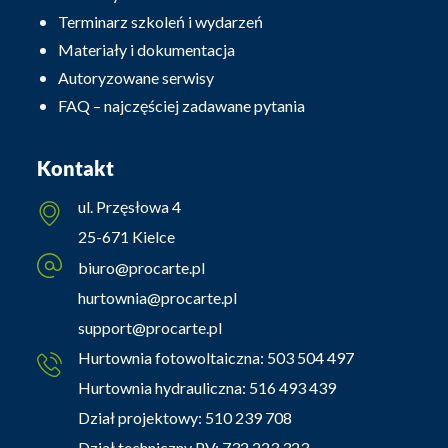
Terminarz szkoleń i wydarzeń
Materiały i dokumentacja
Autoryzowane serwisy
FAQ – najczęściej zadawane pytania
Kontakt
ul. Przęsłowa 4
25-671 Kielce
biuro@procarte.pl
hurtownia@procarte.pl
support@procarte.pl
Hurtownia fotowoltaiczna:
503 504 497
Hurtownia hydrauliczna:
516 493 439
Dział projektowy:
510 239 708
Dział techniczny PV:
732 223 323