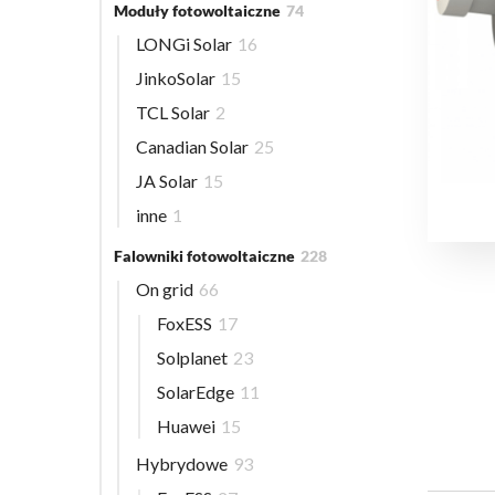
Moduły fotowoltaiczne
74
LONGi Solar
16
JinkoSolar
15
TCL Solar
2
Canadian Solar
25
JA Solar
15
inne
1
Falowniki fotowoltaiczne
228
On grid
66
FoxESS
17
Solplanet
23
SolarEdge
11
Huawei
15
Hybrydowe
93