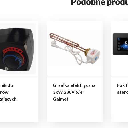
Podobne prod
nik do
Grzałka elektryczna
FoxT
rów
3kW 230V 6/4″
ster
zających
Galmet