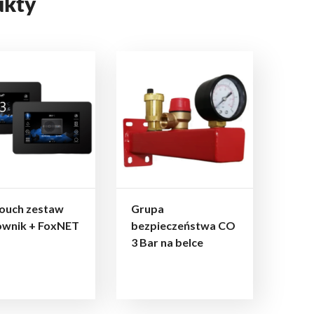
ukty
ouch zestaw
Grupa
ownik + FoxNET
bezpieczeństwa CO
3 Bar na belce