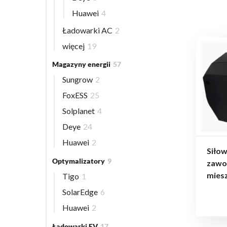
Huawei
4
Ładowarki AC
2
więcej
19
Magazyny energii
57
Sungrow
2
FoxESS
25
Solplanet
4
Deye
24
Huawei
2
Siłow
Optymalizatory
9
zawo
mies
Tigo
1
SolarEdge
6
Huawei
2
Ładowarki EV
17