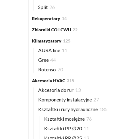
Split
26
Rekuperatory
14
Zbiorniki CO i CWU
22
Klimatyzatory
125
AURA line
11
Gree
44
Rotenso
70
Akcesoria HVAC
315
Akcesoria do rur
13
Komponenty instalacyjne
27
Kształtki i rury hydrauliczne
185
Kształtki mosiężne
76
Kształtki PP ∅20
11
Kształtki PP ∅25
13