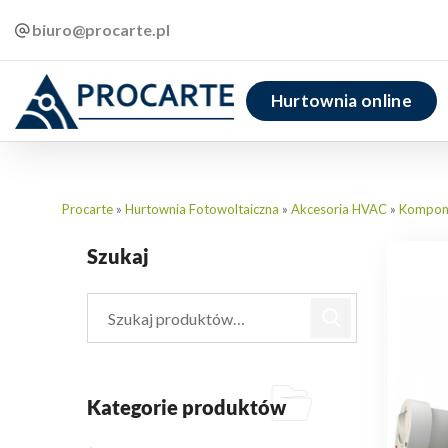
biuro@procarte.pl
Hurtownia online
Procarte
»
Hurtownia Fotowoltaiczna
»
Akcesoria HVAC
»
Kompone
Szukaj
Kategorie produktów