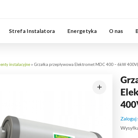
Serwis
Strefa Instalatora
Energetyka
O nas
nty instalacyjne
»
Grzałka przepływowa Elektromet MDC 400 – 6kW 400V
Grz
Ele
400
Zaloguj
Wysyłka: