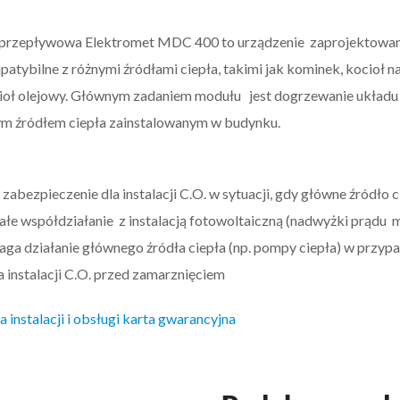
przepływowa Elektromet MDC 400 to urządzenie zaprojektowane 
patybilne z różnymi źródłami ciepła, takimi jak kominek, kocioł n
ioł olejowy. Głównym zadaniem modułu jest dogrzewanie układu
m źródłem ciepła zainstalowanym w budynku.
zabezpieczenie dla instalacji C.O. w sytuacji, gdy główne źródło ci
łe współdziałanie z instalacją fotowoltaiczną (nadwyżki prądu
a działanie głównego źródła ciepła (np. pompy ciepła) w przypa
 instalacji C.O. przed zamarznięciem
a instalacji i obsługi karta gwarancyjna