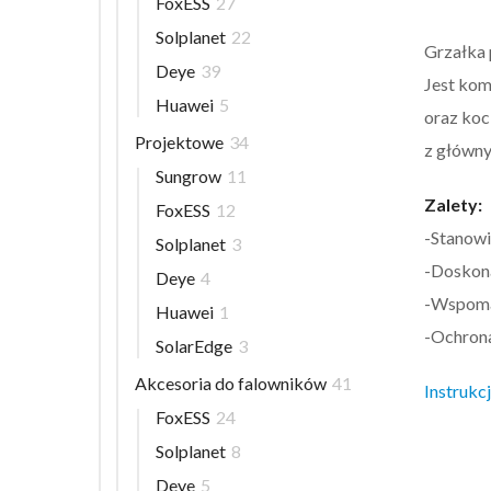
FoxESS
27
Solplanet
22
Grzałka 
Deye
39
Jest kom
Huawei
5
oraz koc
Projektowe
34
z główny
Sungrow
11
Zalety:
FoxESS
12
-Stanowi 
Solplanet
3
-Doskona
Deye
4
-Wspomag
Huawei
1
-Ochrona
SolarEdge
3
Akcesoria do falowników
41
Instrukcj
FoxESS
24
Solplanet
8
Deye
5