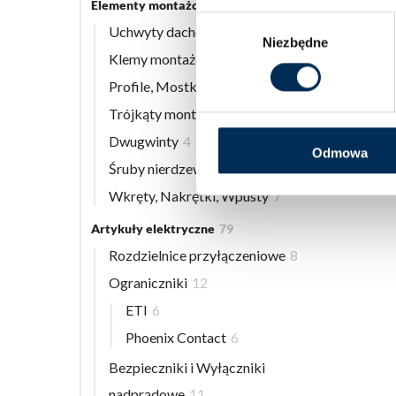
Elementy montażowe
56
Wybór
Uchwyty dachowe
8
Niezbędne
zgody
Klemy montażowe
12
Profile, Mostki
13
Trójkąty montażowe
3
Dwugwinty
4
Odmowa
Śruby nierdzewne
9
Wkręty, Nakrętki, Wpusty
7
Artykuły elektryczne
79
Rozdzielnice przyłączeniowe
8
Ograniczniki
12
ETI
6
Phoenix Contact
6
Bezpieczniki i Wyłączniki
nadprądowe
11