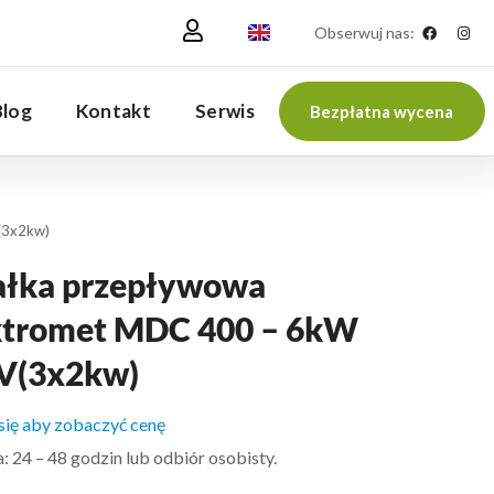
Obserwuj nas:
Blog
Kontakt
Serwis
Bezpłatna wycena
(3x2kw)
ałka przepływowa
ktromet MDC 400 – 6kW
V(3x2kw)
 się aby zobaczyć cenę
 24 – 48 godzin lub odbiór osobisty.