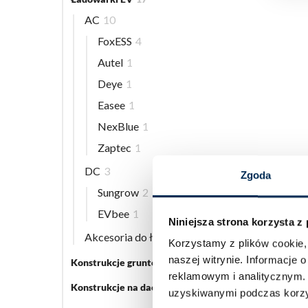
AC
10
FoxESS
4
Autel
1
Deye
1
Easee
1
NexBlue
1
Zaptec
1
DC
3
Zgoda
Sungrow
2
EVbee
1
Niniejsza strona korzysta z
Akcesoria do ładowarek EV
5
Korzystamy z plików cookie, 
naszej witrynie.
Informacje o
Konstrukcje gruntowe
5
reklamowym i analitycznym
Konstrukcje na dach płaski
3
uzyskiwanymi podczas korzys