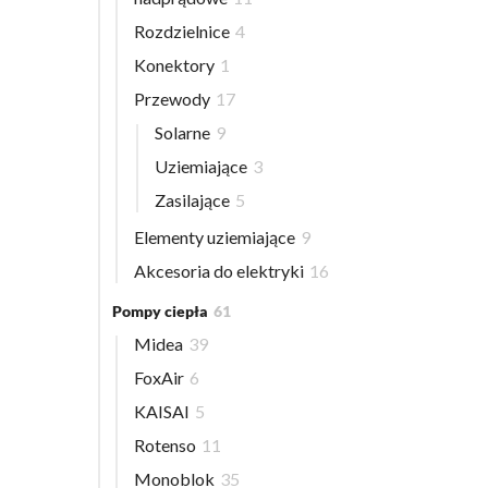
Rozdzielnice
4
Konektory
1
Przewody
17
Solarne
9
Uziemiające
3
Zasilające
5
Elementy uziemiające
9
Akcesoria do elektryki
16
Pompy ciepła
61
Midea
39
FoxAir
6
KAISAI
5
Rotenso
11
Monoblok
35