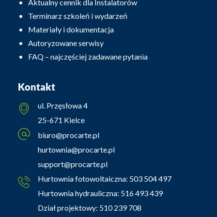
Aktualny cennik dla Instalatorów
Terminarz szkoleń i wydarzeń
Materiały i dokumentacja
Autoryzowane serwisy
FAQ – najczęściej zadawane pytania
Kontakt
ul. Przęsłowa 4
25-671 Kielce
biuro@procarte.pl
hurtownia@procarte.pl
support@procarte.pl
Hurtownia fotowoltaiczna:
503 504 497
Hurtownia hydrauliczna:
516 493 439
Dział projektowy:
510 239 708