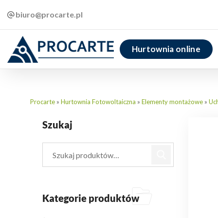
biuro@procarte.pl
Hurtownia online
Procarte
»
Hurtownia Fotowoltaiczna
»
Elementy montażowe
»
Uc
Szukaj
Kategorie produktów