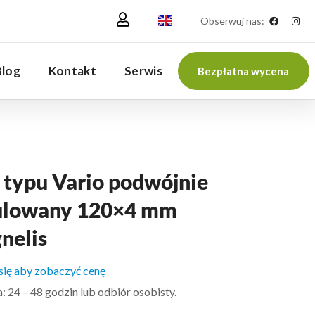
Obserwuj nas:
Blog
Kontakt
Serwis
Bezpłatna wycena
 typu Vario podwójnie
ulowany 120×4 mm
nelis
 się aby zobaczyć cenę
 24 – 48 godzin lub odbiór osobisty.