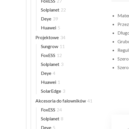
FoxESS
27
Solplanet
22
Mater
Deye
39
Przez
Huawei
5
Długo
Projektowe
34
Grub
Sungrow
11
Regul
FoxESS
12
Szero
Solplanet
3
Szero
Deye
4
Huawei
1
SolarEdge
3
Akcesoria do falowników
41
FoxESS
24
Solplanet
8
Deye
5