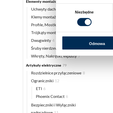
Elementy montażowe
56
Wybór
Uchwyty dachowe
8
Niezbędne
zgody
Klemy montażowe
12
Profile, Mostki
13
Trójkąty montażowe
3
Dwugwinty
4
Odmowa
Śruby nierdzewne
9
Wkręty, Nakrętki, Wpusty
7
Artykuły elektryczne
79
Rozdzielnice przyłączeniowe
8
Ograniczniki
12
ETI
6
Phoenix Contact
6
Bezpieczniki i Wyłączniki
nadprądowe
11