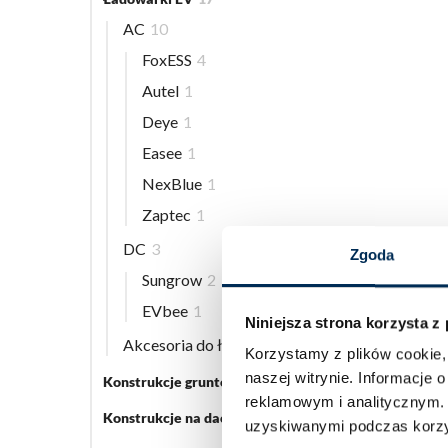
AC
10
FoxESS
4
Autel
1
Deye
1
Easee
1
NexBlue
1
Zaptec
1
DC
3
Zgoda
Sungrow
2
EVbee
1
Niniejsza strona korzysta z
Akcesoria do ładowarek EV
5
Korzystamy z plików cookie, 
naszej witrynie.
Informacje o
Konstrukcje gruntowe
5
reklamowym i analitycznym
Konstrukcje na dach płaski
3
uzyskiwanymi podczas korzys