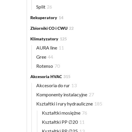
Split
26
Rekuperatory
14
Zbiorniki CO i CWU
22
Klimatyzatory
125
AURA line
11
Gree
44
Rotenso
70
Akcesoria HVAC
315
Akcesoria do rur
13
Komponenty instalacyjne
27
Kształtki i rury hydrauliczne
185
Kształtki mosiężne
76
Kształtki PP ∅20
11
Kształtki PP ∅25
13