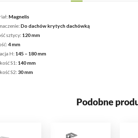
iał:
Magnelis
naczenie:
Do dachów krytych dachówką
ść sztycy:
120 mm
ość:
4 mm
acja H:
145 – 180 mm
kość S1:
140 mm
kość S2:
30 mm
Podobne prod