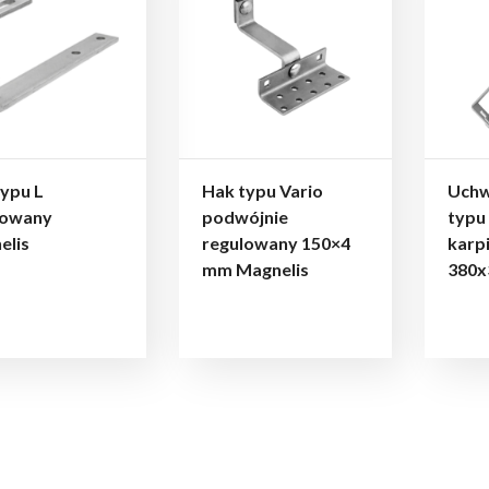
ypu L
Hak typu Vario
Uchw
lowany
podwójnie
typu
elis
regulowany 150×4
karp
mm Magnelis
380x