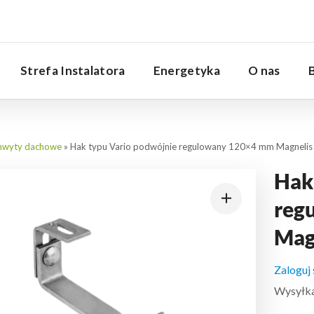
Serwis
Strefa Instalatora
Energetyka
O nas
hwyty dachowe
»
Hak typu Vario podwójnie regulowany 120×4 mm Magnelis
Hak
reg
Mag
Zaloguj
Wysyłka: