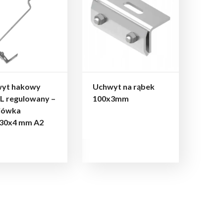
yt hakowy
Uchwyt na rąbek
 L regulowany –
100x3mm
iówka
30x4 mm A2