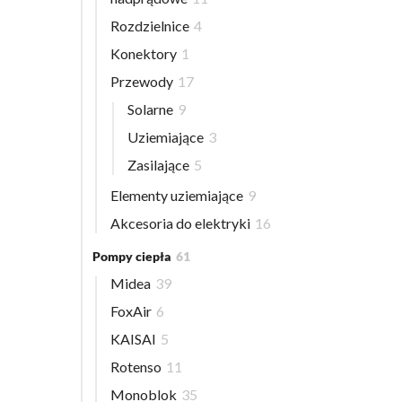
Rozdzielnice
4
Konektory
1
Przewody
17
Solarne
9
Uziemiające
3
Zasilające
5
Elementy uziemiające
9
Akcesoria do elektryki
16
Pompy ciepła
61
Midea
39
FoxAir
6
KAISAI
5
Rotenso
11
Monoblok
35