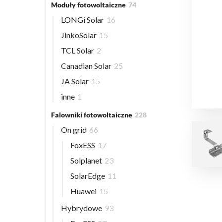
Moduły fotowoltaiczne
74
LONGi Solar
16
JinkoSolar
15
TCL Solar
2
Canadian Solar
25
JA Solar
15
inne
1
Falowniki fotowoltaiczne
228
On grid
66
FoxESS
17
Solplanet
23
SolarEdge
11
Huawei
15
Hybrydowe
93