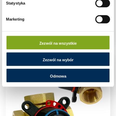
Statystyka
Marketing
FoxTouch zestaw sterownik + FoxNET
Zezwól na wszystkie
Zezwól na wybór
Odmowa