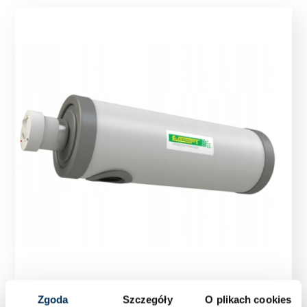
Zgoda
Szczegóły
O plikach cookies
Grzałka przepływowa Elektromet MDC 400 –