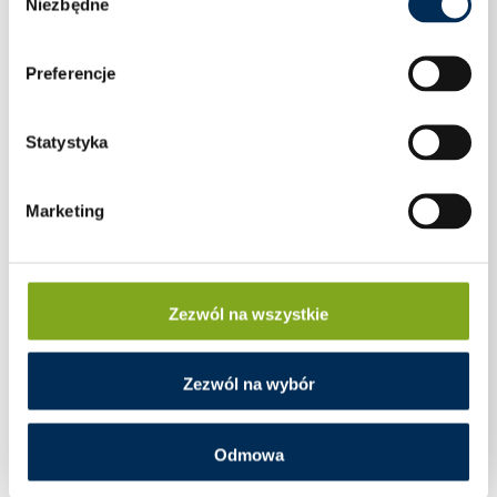
Niezbędne
zgody
Preferencje
Statystyka
Marketing
Zezwól na wszystkie
Zawór strefowy trój-drogowy kulowy GZ5/4 Kv
Zezwól na wybór
15,5m3/h z siłownikiem 230V Barberi
Odmowa