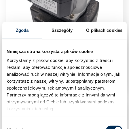
Zgoda
Szczegóły
O plikach cookies
Niniejsza strona korzysta z plików cookie
Korzystamy z plików cookie, aby korzystać z treści i
reklam, aby oferować funkcje społecznościowe i
Pompa elektroniczna APM GOSHE 40/60-25 180
analizować ruch w naszej witrynie.
Informacje o tym, jak
korzystasz z naszej witryny, udostępniamy partnerom
społecznościowym, reklamowym i analitycznym.
Partnerzy mogą łączyć te informacje z innymi danymi
otrzymywanymi od Ciebie lub uzyskiwanymi podczas
korzystania z ich usług.
Wybór