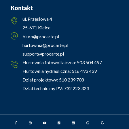
Kontakt
ul. Przęsłowa 4
25-671 Kielce
biuro@procarte.pl
hurtownia@procarte.pl
support@procarte.pl
Hurtownia fotowoltaiczna:
503 504 497
Hurtownia hydrauliczna:
516 493 439
Dział projektowy:
510 239 708
Dział techniczny PV:
732 223 323