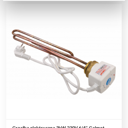
Grzałka elektryczna 3kW 230V 6/4″ Galmet