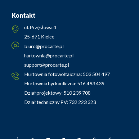
Kontakt
ul. Przęsłowa 4
25-671 Kielce
biuro@procarte.pl
hurtownia@procarte.pl
support@procarte.pl
Hurtownia fotowoltaiczna:
503 504 497
Hurtownia hydrauliczna:
516 493 439
Dział projektowy:
510 239 708
Dział techniczny PV:
732 223 323