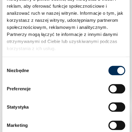
reklam, aby oferować funkcje społecznościowe i
analizować ruch w naszej witrynie.
Informacje o tym, jak
korzystasz z naszej witryny, udostępniamy partnerom
społecznościowym, reklamowym i analitycznym.
Partnerzy mogą łączyć te informacje z innymi danymi
otrzymywanymi od Ciebie lub uzyskiwanymi podczas
korzystania z ich usług.
Wybór
Zawór trój-drogowy strefowy GZ 1 (DN20) z
Niezbędne
zgody
siłownikiem 230V z przewodem, kv 8 m3/h
Barberi
Preferencje
Statystyka
Marketing