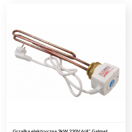
Grzałka elektryczna 3kW 230V 6/4″ Galmet