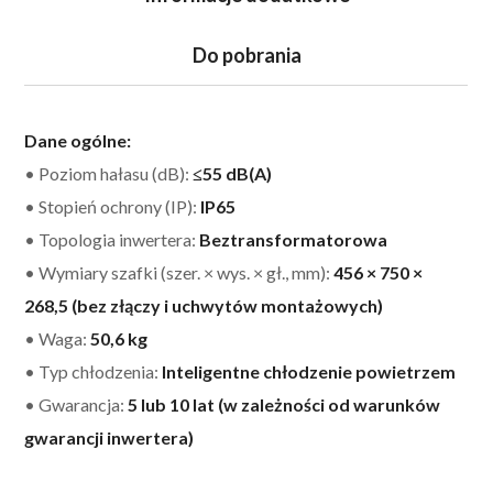
Do pobrania
Dane ogólne:
• Poziom hałasu (dB):
≤55 dB(A)
• Stopień ochrony (IP):
IP65
• Topologia inwertera:
Beztransformatorowa
• Wymiary szafki (szer. × wys. × gł., mm):
456 × 750 ×
268,5 (bez złączy i uchwytów montażowych)
• Waga:
50,6 kg
• Typ chłodzenia:
Inteligentne chłodzenie powietrzem
• Gwarancja:
5 lub 10 lat (w zależności od warunków
gwarancji inwertera)