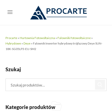
Procarte
»
Hurtownia Fotowoltaiczna
»
Falowniki fotowoltaiczne
»
Hybrydowe
»
Deye
»
Falownik Inwerter hybrydowy trójfazowy Deye SUN-
18K-SG05LP3-EU-SM2
Szukaj
Kategorie produktów