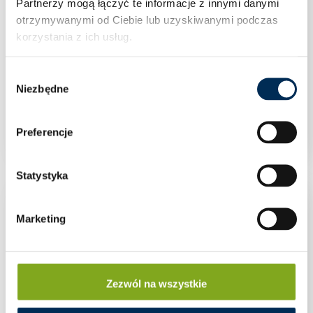
Partnerzy mogą łączyć te informacje z innymi danymi
otrzymywanymi od Ciebie lub uzyskiwanymi podczas
korzystania z ich usług.
Wybór
Niezbędne
zgody
PRZEWÓD SOLARNY MGWIRES 4MM2
CZERWONY
Preferencje
Statystyka
Marketing
Zezwól na wszystkie